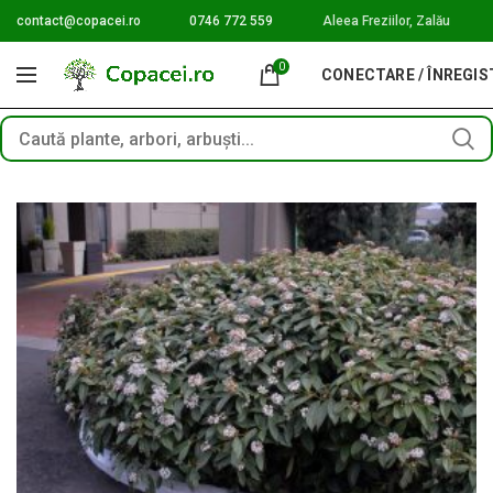
contact@copacei.ro
0746 772 559
Aleea Freziilor, Zalău
0
CONECTARE / ÎNREGI