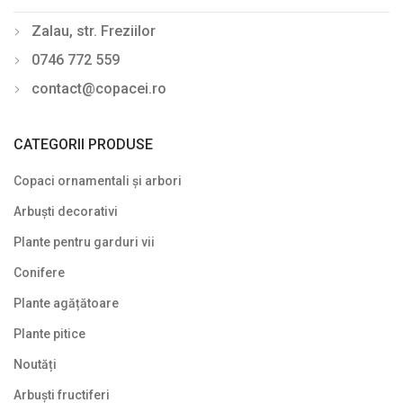
Zalau, str. Freziilor
0746 772 559
contact@copacei.ro
CATEGORII PRODUSE
Copaci ornamentali și arbori
Arbuști decorativi
Plante pentru garduri vii
Conifere
Plante agățătoare
Plante pitice
Noutăți
Arbuști fructiferi