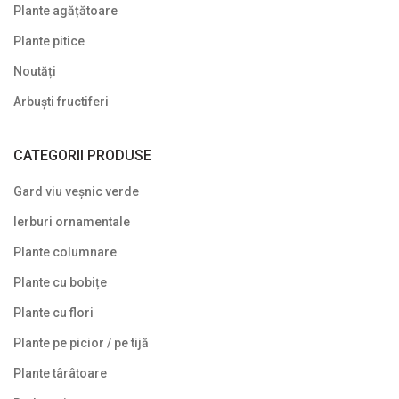
Arbuști fructiferi
10
Plante agățătoare
Plante pitice
Conifere
90
Noutăți
Copaci ornamentali și arbori
108
Arbuști fructiferi
Gard viu veșnic verde
28
Ierburi ornamentale
11
CATEGORII PRODUSE
Noutăți
68
Gard viu veșnic verde
Plante agățătoare
16
Ierburi ornamentale
Plante columnare
Plante columnare
23
Plante cu bobițe
Plante cu bobițe
20
Plante cu flori
Plante cu flori
176
Plante pe picior / pe tijă
Plante cu frunze albastre/ argintii
33
Plante târâtoare
Plante cu frunze galbene/ portocalii
51