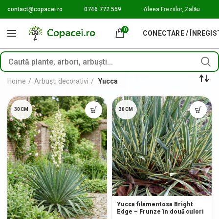
contact@copacei.ro
0746 772 559
Aleea Freziilor, Zalău
0
CONECTARE / ÎNREGI
Home
Arbuști decorativi
Yucca
30CM
30CM
Yucca filamentosa Bright
Edge – Frunze în două culori