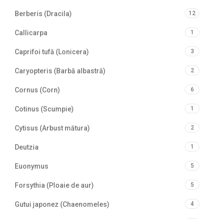
Berberis (Dracila)
12
Callicarpa
1
Caprifoi tufă (Lonicera)
3
Caryopteris (Barbă albastră)
2
Cornus (Corn)
6
Cotinus (Scumpie)
1
Cytisus (Arbust mătura)
2
Deutzia
1
Euonymus
5
Forsythia (Ploaie de aur)
5
Gutui japonez (Chaenomeles)
4