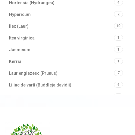
Hortensia (Hydrangea)
4
Hypericum
2
Ilex (Laur)
10
Itea virginica
1
Jasminum
1
Kerria
1
Laur englezesc (Prunus)
7
Liliac de vară (Buddleja davidii)
6
Mahonia
1
Philadelphus (Lămâiță)
2
Photinia
3
Physocarpus
2