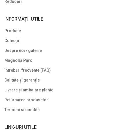
Reduceri
Plante cu frunze în două culori
20
INFORMAȚII UTILE
Plante cu frunze roșii
34
Produse
Plante cu frunze verzi
283
Colecții
Plante cu frunze vișinii/bordo
21
Despre noi / galerie
Plante pe picior / pe tijă
17
Magnolia Parc
Plante pentru garduri vii
28
Întrebări frecvente (FAQ)
Plante pentru stâncării
5
Calitate și garanție
Plante pitice
51
Livrare și ambalare plante
Plante pletoase, pendulare
10
Returnarea produselor
Termeni si conditii
Plante târâtoare
13
Reduceri
9
LINK-URI UTILE