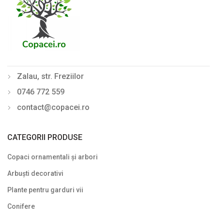
Pyracantha
5
Sălcioară (Elaeagnus)
1
Soc (Sambucus)
1
Spiraea (Cununiță)
8
Zalau, str. Freziilor
Symphoricarpos
2
0746 772 559
contact@copacei.ro
Syringa (Liliac)
6
Tamarix
1
CATEGORII PRODUSE
Trandafir (Rosa)
3
Copaci ornamentali și arbori
Viburnum (Călin)
2
Arbuști decorativi
Weigela
6
Plante pentru garduri vii
Yucca
2
Conifere