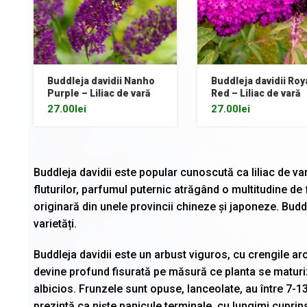
Buddleja davidii Nanho
Buddleja davidii Roy
Purple – Liliac de vară
Red – Liliac de vară
27.00
lei
27.00
lei
Buddleja davidii este popular cunoscută ca liliac de var
fluturilor, parfumul puternic atrăgând o multitudine de 
originară din unele provincii chineze și japoneze. Bud
varietăți.
Buddleja davidii este un arbust viguros, cu crengile arc
devine profund fisurată pe măsură ce planta se maturiz
albicios. Frunzele sunt opuse, lanceolate, au între 7-
prezintă ca niște panicule terminale, cu lungimi cuprin