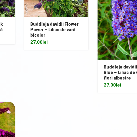
ck
Buddleja davidii Flower
ră
Power – Liliac de vară
bicolor
27.00
lei
Buddleja davidi
Blue – Liliac de 
flori albastre
27.00
lei