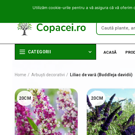
Utilizăm cookie-urile pentru a vă asigura că vă oferim 
CATEGORII
ACASĂ
PRO
Home
Arbuști decorativi
Liliac de vară (Buddleja davidii)
20CM
20CM