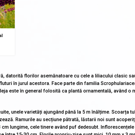
al
ă, datorită florilor asemănatoare cu cele a liliacului clasic sa
fluturi în jurul acestora. Face parte din familia Scrophulariace
dleja este în general folosită ca plantă ornamentală, având o 
uite, unele varietăți ajungând până la 5 m înălțime. Scoarța tul
ează. Ramurile au secțiune pătrată, lăstarii noi sunt acoperiț
13 cm lungime, cele tinere având puf dedesubt. Inflorescențele
se între 15-30 cm. Florile propriu-zise sunt mici, 10 mm x 3 m