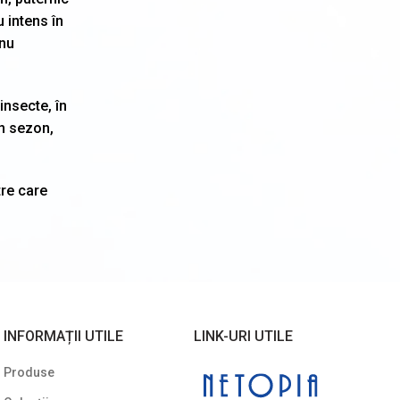
Photinia
3
 intens în
 nu
Physocarpus
2
Pyracantha
5
insecte, în
Sălcioară (Elaeagnus)
1
un sezon,
Soc (Sambucus)
1
tre care
Spiraea (Cununiță)
8
Symphoricarpos
2
Syringa (Liliac)
6
Tamarix
1
Trandafir (Rosa)
3
INFORMAȚII UTILE
LINK-URI UTILE
Viburnum (Călin)
2
Produse
6