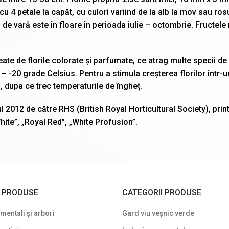
 4 petale la capăt, cu culori variind de la alb la mov sau rosu
ul de vară este în floare în perioada iulie – octombrie. Fructele
ate de florile colorate și parfumate, ce atrag multe specii de 
5 – -20 grade Celsius. Pentru a stimula creșterea florilor într-
, dupa ce trec temperaturile de îngheț.
l 2012 de către RHS (British Royal Horticultural Society), prin
ite”, „Royal Red”, „White Profusion”.
I PRODUSE
CATEGORII PRODUSE
entali și arbori
Gard viu veșnic verde