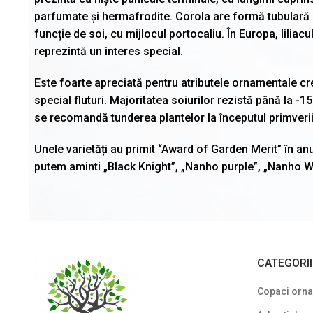
parfumate și hermafrodite. Corola are formă tubulară cu
funcție de soi, cu mijlocul portocaliu. În Europa, liliac
reprezintă un interes special.
Este foarte apreciată pentru atributele ornamentale cre
special fluturi. Majoritatea soiurilor rezistă până la -1
se recomandă tunderea plantelor la începutul primverii
Unele varietăți au primit “Award of Garden Merit” în anu
putem aminti „Black Knight”, „Nanho purple”, „Nanho Wh
CATEGORI
Copaci ornam