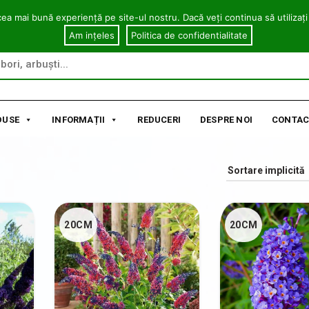
cea mai bună experiență pe site-ul nostru. Dacă veți continua să utilizați
Am ințeles
Politica de confidentialitate
DUSE
INFORMAȚII
REDUCERI
DESPRE NOI
CONTAC
20CM
20CM