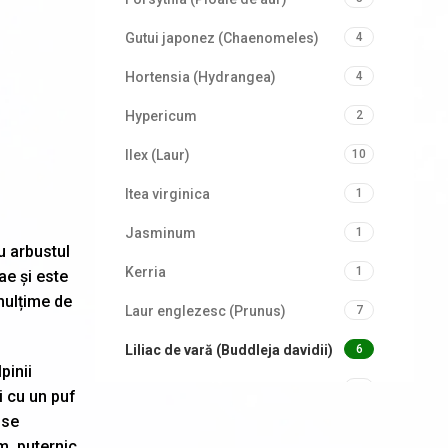
Gutui japonez (Chaenomeles)
4
Hortensia (Hydrangea)
4
Hypericum
2
Ilex (Laur)
10
Itea virginica
1
Jasminum
1
u arbustul
Kerria
1
ae și este
mulțime de
Laur englezesc (Prunus)
7
Liliac de vară (Buddleja davidii)
6
pinii
Mahonia
1
i cu un puf
 se
Philadelphus (Lămâiță)
2
m, puternic