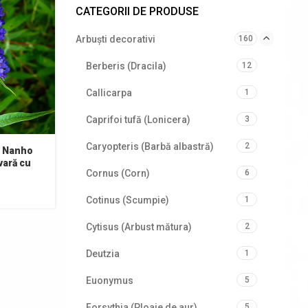
CATEGORII DE PRODUSE
Arbuști decorativi
160
Berberis (Dracila)
12
Callicarpa
1
Caprifoi tufă (Lonicera)
3
Caryopteris (Barbă albastră)
2
i Nanho
vară cu
Cornus (Corn)
6
Cotinus (Scumpie)
1
Cytisus (Arbust mătura)
2
Deutzia
1
Euonymus
5
Forsythia (Ploaie de aur)
5