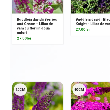
Buddleja davidii Berries
Buddleja davidii Bla
and Cream – Liliac de
Knight – Liliac de va
vară cu flori în două
27.00
lei
culori
27.00
lei
20CM
40CM