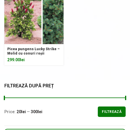
Picea pungens Lucky Strike –
Molid cu conuri roșii
299.00
lei
FILTREAZĂ DUPĂ PREȚ
Price:
20lei
—
300lei
FILTREAZĂ