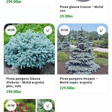
299.00
lei
Picea glauca Conica – Molid
con
29.00
lei
40CM
50CM
Picea pungens Glauca
Picea pungens Hoopsii –
Globosa – Molid argintiu
Molid super-argintiu
pitic, tufă
229.00
lei
299.00
lei
40CM