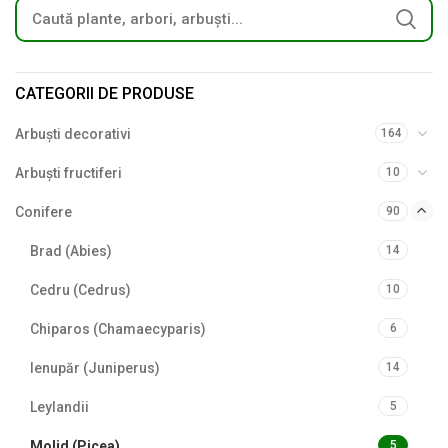
CATEGORII DE PRODUSE
Arbuști decorativi
164
Arbuști fructiferi
10
Conifere
90
Brad (Abies)
14
Cedru (Cedrus)
10
Chiparos (Chamaecyparis)
6
Ienupăr (Juniperus)
14
Leylandii
5
Molid (Picea)
5