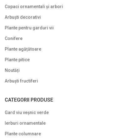
Copaci ornamentali și arbori
Plante târâtoare
13
Arbuști decorativi
Reduceri
9
Plante pentru garduri vii
Uncategorized
3
Conifere
Plante agățătoare
Preturile nu contin TVA
Plante pitice
Noutăți
Arbuști fructiferi
CATEGORII PRODUSE
Gard viu veșnic verde
Ierburi ornamentale
Plante columnare