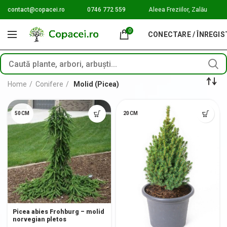
contact@copacei.ro
0746 772 559
Aleea Freziilor, Zalău
0
CONECTARE / ÎNREGI
Home
Conifere
Molid (Picea)
50CM
20CM
Picea abies Frohburg – molid
norvegian pletos