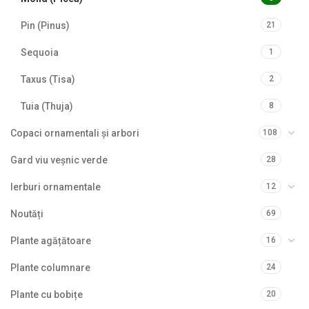
Pin (Pinus)
21
Sequoia
1
Taxus (Tisa)
2
Tuia (Thuja)
8
Copaci ornamentali și arbori
108
Gard viu veșnic verde
28
Ierburi ornamentale
12
Noutăți
69
Plante agățătoare
16
Plante columnare
24
Plante cu bobițe
20