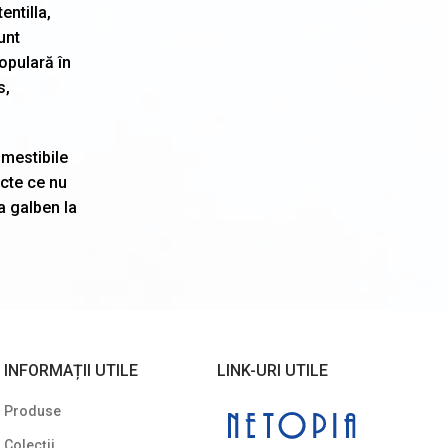
Viburnum (Călin)
entilla,
unt
Weigela
6
opulară în
Yucca
2
s,
Arbuști fructiferi
10
omestibile
Conifere
89
cte ce nu
Copaci ornamentali și arbori
108
a galben la
Gard viu veșnic verde
28
Ierburi ornamentale
11
Noutăți
69
Plante agățătoare
16
INFORMAȚII UTILE
LINK-URI UTILE
Plante columnare
23
Produse
Plante cu bobițe
22
Colecții