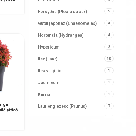
Forsythia (Ploaie de aur)
5
Gutui japonez (Chaenomeles)
4
Hortensia (Hydrangea)
4
Hypericum
2
Ilex (Laur)
10
Itea virginica
1
Jasminum
1
Kerria
1
rgii
Laur englezesc (Prunus)
7
lă pitică
Liliac de vară (Buddleja davidii)
6
Mahonia
1