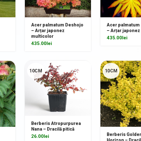
Acer palmatum Deshojo
Acer palmatum 
– Arțar japonez
– Arțar japonez
multicolor
435.00
lei
435.00
lei
10CM
10CM
Berberis Atropurpurea
Nana – Dracilă pitică
Berberis Golde
26.00
lei
Horizon – Dracil