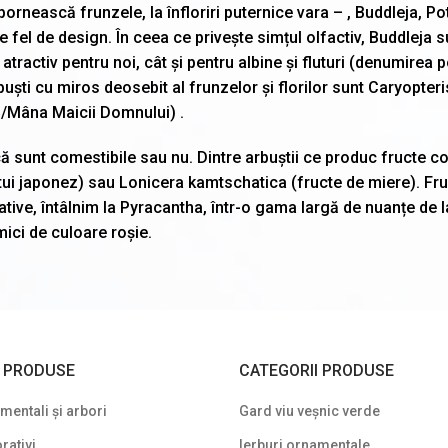
nească frunzele, la înfloriri puternice vara – , Buddleja, Pot
e fel de design. În ceea ce privește simțul olfactiv, Buddleja s
tractiv pentru noi, cât și pentru albine și fluturi (denumirea p
arbuști cu miros deosebit al frunzelor și florilor sunt Caryopteri
i/Mâna Maicii Domnului) .
ă sunt comestibile sau nu. Dintre arbuștii ce produc fructe c
ui japonez) sau Lonicera kamtschatica (fructe de miere). Fru
tive, întâlnim la Pyracantha, într-o gama largă de nuanțe de l
mici de culoare roșie.
I PRODUSE
CATEGORII PRODUSE
entali și arbori
Gard viu veșnic verde
rativi
Ierburi ornamentale