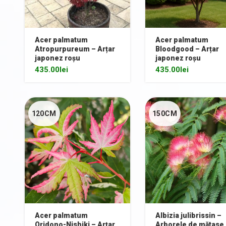
Acer palmatum
Acer palmatum
Atropurpureum – Arțar
Bloodgood – Arțar
japonez roșu
japonez roșu
435.00
lei
435.00
lei
120CM
150CM
Acer palmatum
Albizia julibrissin –
Oridono-Nishiki – Arțar
Arborele de mătase