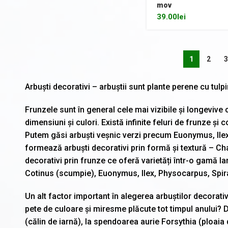
mov
39.00
lei
1
2
Arbuști decorativi – arbuștii sunt plante perene cu tulp
Frunzele sunt în general cele mai vizibile și longeviv
dimensiuni și culori. Există infinite feluri de frunze ș
Putem găsi arbuști veșnic verzi precum Euonymus, Ilex
formează arbuști decorativi prin formă și textură – Ch
decorativi prin frunze ce oferă varietăți într-o gamă l
Cotinus (scumpie), Euonymus, Ilex, Physocarpus, Spir
Un alt factor important în alegerea arbuștilor decorativi
pete de culoare și miresme plăcute tot timpul anului? De
(călin de iarnă), la spendoarea aurie Forsythia (ploaia