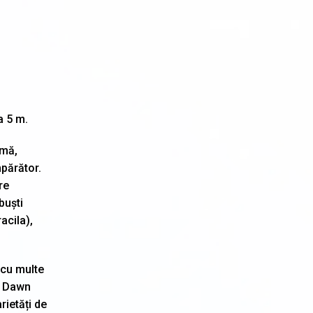
Philadelphus (Lămâiță)
2
Photinia
3
Physocarpus
2
Pyracantha
5
a 5 m.
Sălcioară (Elaeagnus)
1
rmă,
Soc (Sambucus)
1
mpărător.
Spiraea (Cununiță)
8
re
buști
Symphoricarpos
2
acila),
Syringa (Liliac)
6
Tamarix
1
 cu multe
b. Dawn
Trandafir (Rosa)
3
rietăți de
2