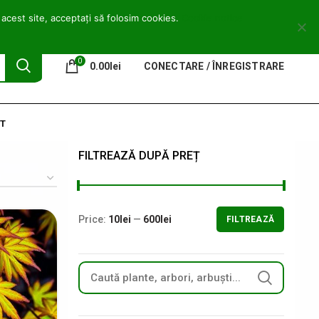
0746 772 559
contact@copacei.ro
Aleea Freziilor, Zalău
 acest site, acceptați să folosim cookies.
Cookie notice
0
0.00
lei
CONECTARE / ÎNREGISTRARE
T
FILTREAZĂ DUPĂ PREȚ
Price:
10lei
—
600lei
FILTREAZĂ