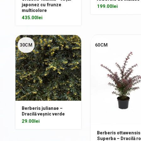
japonez cu frunze
199.00
lei
multicolore
435.00
lei
30CM
60CM
Berberis julianae –
Dracilă veșnic verde
29.00
lei
Berberis ottawensis
Superba – Dracilă ro