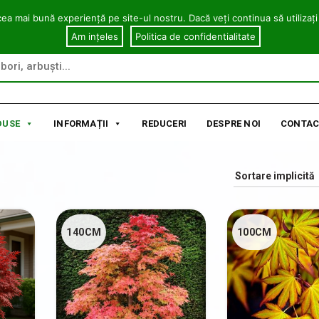
cea mai bună experiență pe site-ul nostru. Dacă veți continua să utilizați
Am ințeles
Politica de confidentialitate
DUSE
INFORMAȚII
REDUCERI
DESPRE NOI
CONTAC
140CM
100CM