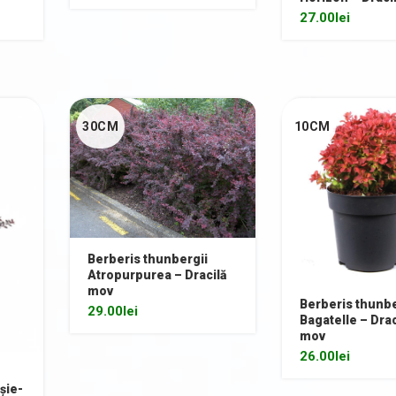
27.00
lei
30CM
10CM
Berberis thunbergii
Atropurpurea – Dracilă
mov
Berberis thunbe
29.00
lei
Bagatelle – Draci
mov
26.00
lei
șie-