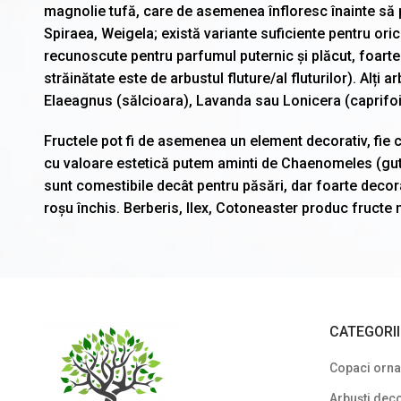
magnolie tufă, care de asemenea înfloresc înainte să por
Spiraea, Weigela; există variante suficiente pentru oric
recunoscute pentru parfumul puternic și plăcut, foarte a
străinătate este de arbustul fluture/al fluturilor). Alți 
Elaeagnus (sălcioara), Lavanda sau Lonicera (caprifo
Fructele pot fi de asemenea un element decorativ, fie c
cu valoare estetică putem aminti de Chaenomeles (gut
sunt comestibile decât pentru păsări, dar foarte decora
roșu închis. Berberis, Ilex, Cotoneaster produc fructe 
CATEGORI
Copaci ornam
Arbuști deco