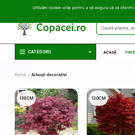
Utilizăm cookie-urile pentru a vă asigura că vă oferim 
CATEGORII
ACASĂ
PRO
Home
Arbuști decorativi
130CM
130CM