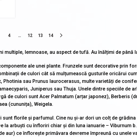
3
4
…
12
13
14
ini multiple, lemnoase, au aspect de tufă. Au înălțimi de până l
e componente ale unei plante. Frunzele sunt decorative prin fo
i combinații de culori cât să mulțumească gusturile oricărui cu
, Photinia sau Prunus laurocerasus, multe varietăți de conife
amaecyparis, Juniperus sau Thuja. Unele dintre speciile de ar
argă de culori sunt Acer Palmatum (arțar japonez), Berberis (dr
aea (cununița), Weigela.
 sunt florile și parfumul. Cine nu și-ar dori un colț de grădina
 la arbuști cu înfloriri chiar și din luna ianuarie – Viburnum 
 de aur) ce înflorește primăvara devreme împreună cu unele va