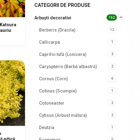
CATEGORII DE PRODUSE
Arbuști decorativi
162
Katsura
Berberis (Dracila)
12
 auriu
Callicarpa
1
Caprifoi tufă (Lonicera)
3
Caryopteris (Barbă albastră)
2
Cornus (Corn)
6
Cotinus (Scumpie)
1
Cotoneaster
2
Cytisus (Arbust mătura)
2
Deutzia
1
n
ă pitică
Euonymus
5