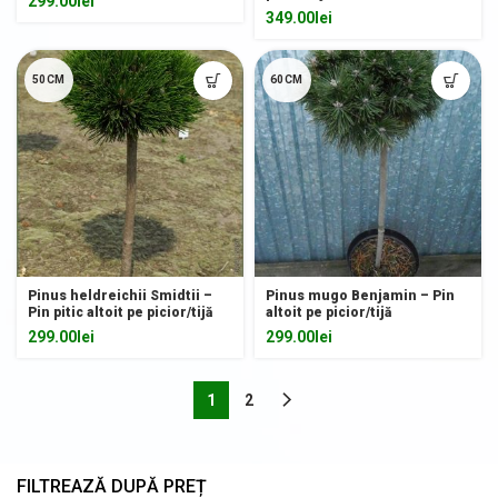
299.00
lei
349.00
lei
50CM
60CM
Pinus heldreichii Smidtii –
Pinus mugo Benjamin – Pin
Pin pitic altoit pe picior/tijă
altoit pe picior/tijă
299.00
lei
299.00
lei
1
2
FILTREAZĂ DUPĂ PREȚ