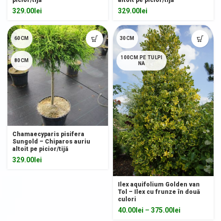
picior/tijă
altoit pe picior/tijă
329.00
lei
329.00
lei
60CM
30CM
100CM PE TULPI
80CM
NA
Chamaecyparis pisifera
Sungold – Chiparos auriu
altoit pe picior/tijă
329.00
lei
Ilex aquifolium Golden van
Tol – Ilex cu frunze în două
culori
40.00
lei
–
375.00
lei