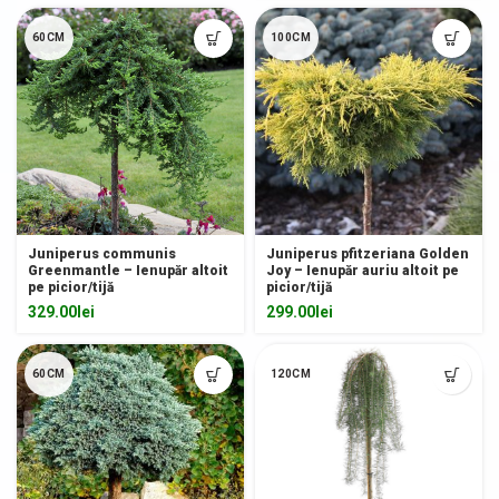
60CM
100CM
Juniperus communis
Juniperus pfitzeriana Golden
Greenmantle – Ienupăr altoit
Joy – Ienupăr auriu altoit pe
pe picior/tijă
picior/tijă
329.00
lei
299.00
lei
60CM
120CM