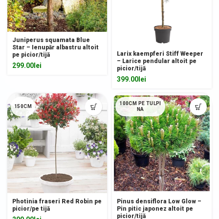
Juniperus squamata Blue
Star – Ienupăr albastru altoit
Larix kaempferi Stiff Weeper
pe picior/tijă
– Larice pendular altoit pe
299.00
lei
picior/tijă
399.00
lei
100CM PE TULPI
150CM
NA
Photinia fraseri Red Robin pe
Pinus densiflora Low Glow –
picior/pe tijă
Pin pitic japonez altoit pe
picior/tijă