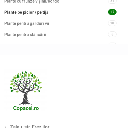
Plante cu frunze vișinii/bordo
21
Plante pe picior / pe tijă
17
Plante pentru garduri vii
28
Plante pentru stâncării
5
Plante pitice
50
Plante pletoase, pendulare
10
Plante târâtoare
12
Reduceri
9
Uncategorized
3
Preturile nu contin TVA
Zalau, str. Freziilor