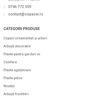
0746 772 559
contact@copacei.ro
CATEGORII PRODUSE
Copaci ornamentali și arbori
Arbuști decorativi
Plante pentru garduri vii
Conifere
Plante agățătoare
Plante pitice
Noutăți
Arbuști fructiferi