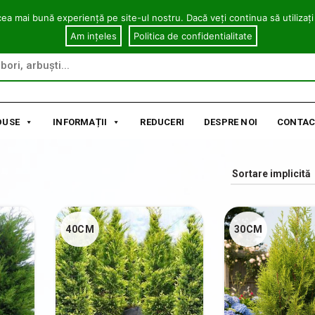
cea mai bună experiență pe site-ul nostru. Dacă veți continua să utilizați
Am ințeles
Politica de confidentialitate
DUSE
INFORMAȚII
REDUCERI
DESPRE NOI
CONTAC
40CM
30CM