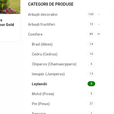
CATEGORII DE PRODUSE
Arbuști decorativi
160
is
Arbuști fructiferi
10
ibur Gold
Conifere
89
Brad (Abies)
14
Cedru (Cedrus)
10
Chiparos (Chamaecyparis)
6
Ienupăr (Juniperus)
13
Leylandii
5
Molid (Picea)
5
Pin (Pinus)
21
Sequoia
1