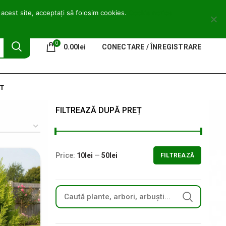
0746 772 559
contact@copacei.ro
Aleea Freziilor, Zalău
 acest site, acceptați să folosim cookies.
Cookie notice
0
0.00
lei
CONECTARE / ÎNREGISTRARE
T
FILTREAZĂ DUPĂ PREȚ
Price:
10lei
—
50lei
FILTREAZĂ