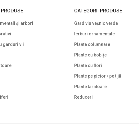
I PRODUSE
CATEGORII PRODUSE
entali și arbori
Gard viu veșnic verde
rativi
Ierburi ornamentale
u garduri vii
Plante columnare
Plante cu bobițe
ătoare
Plante cu flori
Plante pe picior / pe tijă
Plante târâtoare
iferi
Reduceri