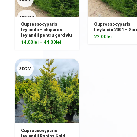
100CM
Cupressocyparis
Cupressocyparis
leylandii – chiparos
Leylandii 2001 – Gar
leylandii pentru gard viu
22.00
lei
14.00
lei
–
44.00
lei
30CM
Cupressocyparis
leylandii Robins Gold –