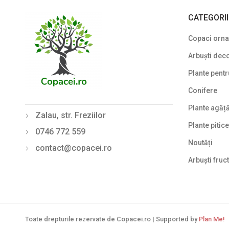
CATEGORI
Copaci ornam
Arbuști deco
Plante pentr
Conifere
Plante agăț
Zalau, str. Freziilor
Plante pitice
0746 772 559
Noutăți
contact@copacei.ro
Arbuști fruct
Toate drepturile rezervate de Copacei.ro | Supported by
Plan Me!