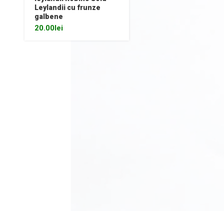
Leylandii cu frunze
galbene
20.00
lei