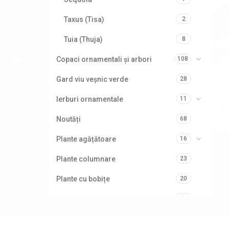
Taxus (Tisa)
2
Tuia (Thuja)
8
Copaci ornamentali și arbori
108
Gard viu veșnic verde
28
Ierburi ornamentale
11
Noutăți
68
Plante agățătoare
16
Plante columnare
23
Plante cu bobițe
20
Plante cu flori
176
Plante cu frunze albastre/ argintii
32