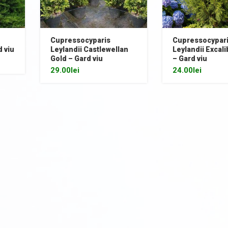
Cupressocyparis
Cupressocypar
d viu
Leylandii Castlewellan
Leylandii Excal
Gold – Gard viu
– Gard viu
29.00
lei
24.00
lei