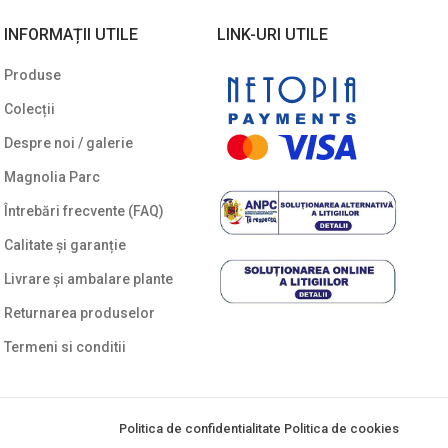
Plante cu frunze galbene/
51
INFORMAȚII UTILE
LINK-URI UTILE
portocalii
Produse
Plante cu frunze în două culori
20
Colecții
Plante cu frunze roșii
34
Despre noi / galerie
Plante cu frunze verzi
283
Magnolia Parc
Plante cu frunze vișinii/bordo
21
Întrebări frecvente (FAQ)
Plante pe picior / pe tijă
17
Calitate și garanție
Plante pentru garduri vii
28
Livrare și ambalare plante
Plante pentru stâncării
5
Returnarea produselor
Termeni si conditii
Plante pitice
50
Plante pletoase, pendulare
10
Plante târâtoare
12
Politica de confidentialitate
Politica de cookies