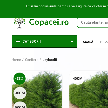
Utilizăm cookie-urile pentru a vă asigura că vă oferim 
CATEGORII
ACASĂ
PRO
Home
Conifere
Leylandii
-33%
40CM
30CM
50CM