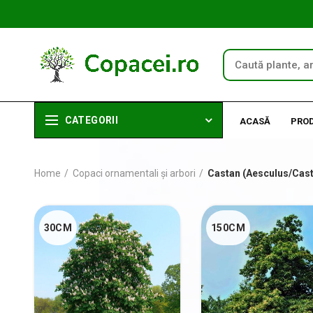
CATEGORII
ACASĂ
PRO
Home
Copaci ornamentali și arbori
Castan (Aesculus/Cas
30CM
150CM