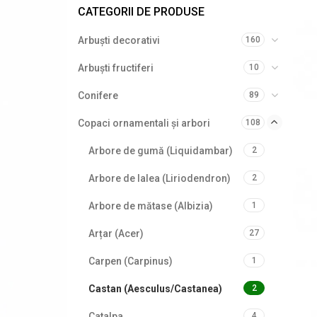
CATEGORII DE PRODUSE
Arbuști decorativi
160
Arbuști fructiferi
10
Conifere
89
Copaci ornamentali și arbori
108
Arbore de gumă (Liquidambar)
2
Arbore de lalea (Liriodendron)
2
Arbore de mătase (Albizia)
1
Arțar (Acer)
27
Carpen (Carpinus)
1
Castan (Aesculus/Castanea)
2
Catalpa
4