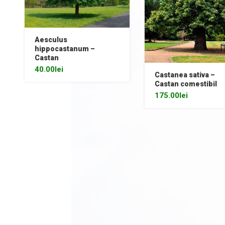
Aesculus
hippocastanum –
Castan
40.00
lei
Castanea sativa –
Castan comestibil
175.00
lei