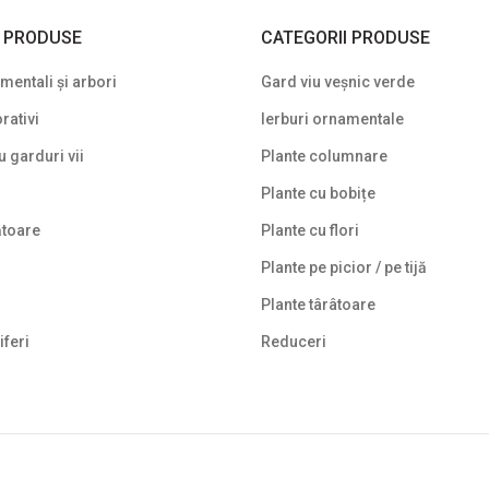
I PRODUSE
CATEGORII PRODUSE
entali și arbori
Gard viu veșnic verde
rativi
Ierburi ornamentale
u garduri vii
Plante columnare
Plante cu bobițe
ătoare
Plante cu flori
Plante pe picior / pe tijă
Plante târâtoare
iferi
Reduceri