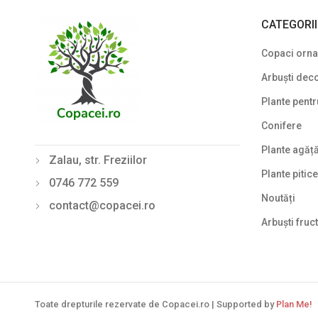
CATEGORI
Copaci ornam
Arbuști deco
Plante pentr
Conifere
Plante agăț
Zalau, str. Freziilor
Plante pitice
0746 772 559
Noutăți
contact@copacei.ro
Arbuști fruct
Toate drepturile rezervate de Copacei.ro | Supported by
Plan Me!