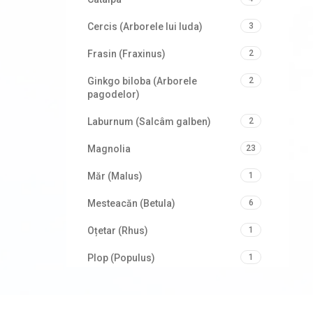
Cercis (Arborele lui Iuda)
3
Frasin (Fraxinus)
2
Ginkgo biloba (Arborele
2
pagodelor)
Laburnum (Salcâm galben)
2
Magnolia
23
Măr (Malus)
1
Mesteacăn (Betula)
6
Oțetar (Rhus)
1
Plop (Populus)
1
Prun/Cireș japonez (Prunus)
6
Salcâm (Robinia)
2