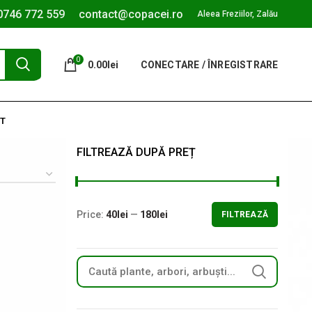
0746 772 559
contact@copacei.ro
Aleea Freziilor, Zalău
0
0.00
lei
CONECTARE / ÎNREGISTRARE
T
FILTREAZĂ DUPĂ PREȚ
Price:
40lei
—
180lei
FILTREAZĂ