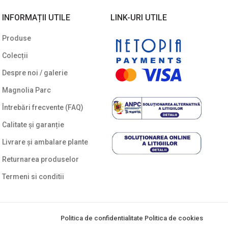
INFORMAȚII UTILE
LINK-URI UTILE
Salcie (Salix)
2
Produse
Tei (Tilia)
3
Colecții
Ulm (Ulmus)
1
Despre noi / galerie
Gard viu veșnic verde
28
Magnolia Parc
Ierburi ornamentale
11
Întrebări frecvente (FAQ)
Noutăți
68
Calitate și garanție
Plante agățătoare
16
Livrare și ambalare plante
Plante columnare
23
Returnarea produselor
Termeni si conditii
Plante cu bobițe
20
Plante cu flori
176
Plante cu frunze albastre/ argintii
32
Politica de confidentialitate
Politica de cookies