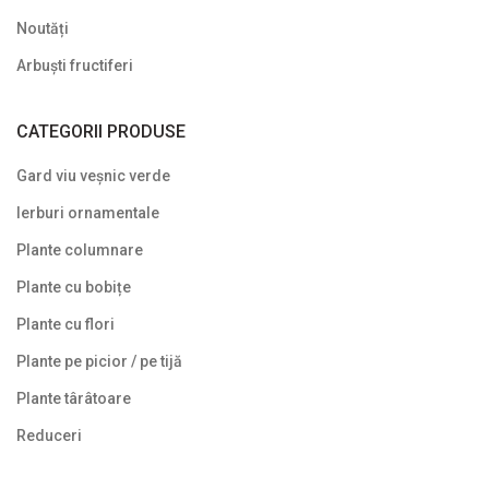
Noutăți
Arbuști fructiferi
CATEGORII PRODUSE
Gard viu veșnic verde
Ierburi ornamentale
Plante columnare
Plante cu bobițe
Plante cu flori
Plante pe picior / pe tijă
Plante târâtoare
Reduceri