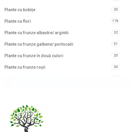
Plante cu bobițe
20
Plante cu flori
176
Plante cu frunze albastre/ argintii
32
Plante cu frunze galbene/ portocalii
51
Plante cu frunze în două culori
20
Plante cu frunze roșii
34
Plante cu frunze verzi
283
Plante cu frunze vișinii/bordo
21
Plante pe picior / pe tijă
17
Plante pentru garduri vii
28
Plante pentru stâncării
5