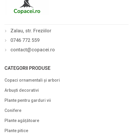
Plante pitice
50
Plante pletoase, pendulare
10
Plante târâtoare
12
Zalau, str. Freziilor
Reduceri
9
0746 772 559
contact@copacei.ro
Uncategorized
3
CATEGORII PRODUSE
Preturile nu contin TVA
Copaci ornamentali și arbori
Arbuști decorativi
Plante pentru garduri vii
Conifere
Plante agățătoare
Plante pitice