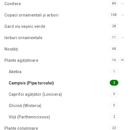
Conifere
89
Copaci ornamentali și arbori
108
Gard viu veșnic verde
28
Ierburi ornamentale
11
Noutăți
68
Plante agățătoare
16
Akebia
1
Campsis (Pipa turcului)
2
Caprifoi agățător (Lonicera)
5
Glicină (Wisteria)
5
Viță (Parthenocissus)
2
Plante columnare
23