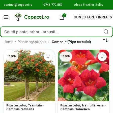
contact@copacei.ro
0746 772 559
Aleea Freziilor, Zalău
0
CONECTARE / ÎNREGI
Home
Plante agățătoare
Campsis (Pipa turcului)
100CM
100CM
Pipa turcului, Trâmbița –
Pipa turcului, trâmbiță roșie –
Campsis radicans
Campsis Flamenco