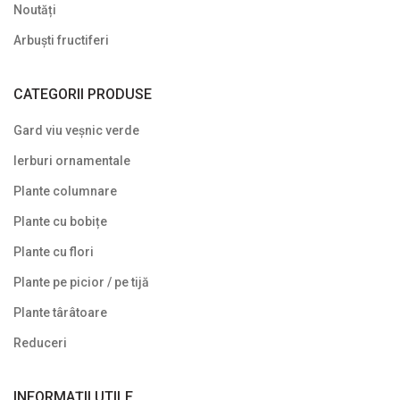
Noutăți
Arbuști fructiferi
CATEGORII PRODUSE
Gard viu veșnic verde
Ierburi ornamentale
Plante columnare
Plante cu bobițe
Plante cu flori
Plante pe picior / pe tijă
Plante târâtoare
Reduceri
INFORMAȚII UTILE