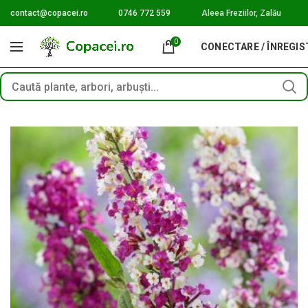
contact@copacei.ro
0746 772 559
Aleea Freziilor, Zalău
0
CONECTARE / ÎNREGI