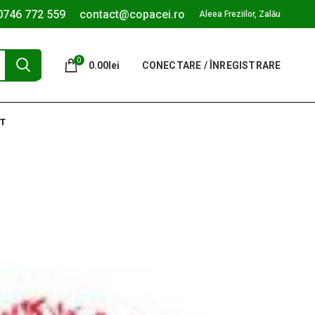
0746 772 559
contact@copacei.ro
Aleea Freziilor, Zalău
0
0.00
lei
CONECTARE / ÎNREGISTRARE
T