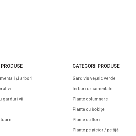
I PRODUSE
CATEGORII PRODUSE
entali și arbori
Gard viu veșnic verde
rativi
Ierburi ornamentale
u garduri vii
Plante columnare
Plante cu bobițe
ătoare
Plante cu flori
Plante pe picior / pe tijă