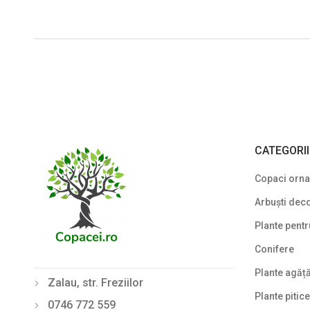
CATEGORI
Copaci ornam
Arbuști deco
Plante pentr
Conifere
Plante agăț
Zalau, str. Freziilor
Plante pitice
0746 772 559