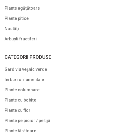
Plante agățătoare
Plante pitice
Noutăți
Arbuști fructiferi
CATEGORII PRODUSE
Gard viu veșnic verde
Ierburi ornamentale
Plante columnare
Plante cu bobițe
Plante cu flori
Plante pe picior / pe tijă
Plante târâtoare