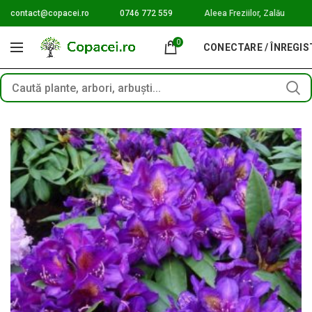
contact@copacei.ro
0746 772 559
Aleea Freziilor, Zalău
0
CONECTARE / ÎNREGI