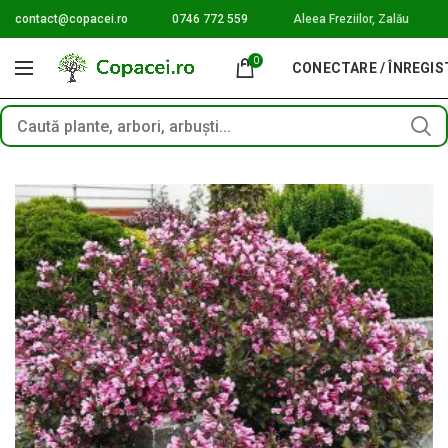
contact@copacei.ro
0746 772 559
Aleea Freziilor, Zalău
0
CONECTARE / ÎNREGI