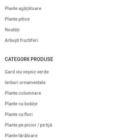
Plante agățătoare
Plante pitice
Noutăți
Arbuști fructiferi
CATEGORII PRODUSE
Gard viu veșnic verde
Ierburi ornamentale
Plante columnare
Plante cu bobițe
Plante cu flori
Plante pe picior / pe tijă
Plante târâtoare