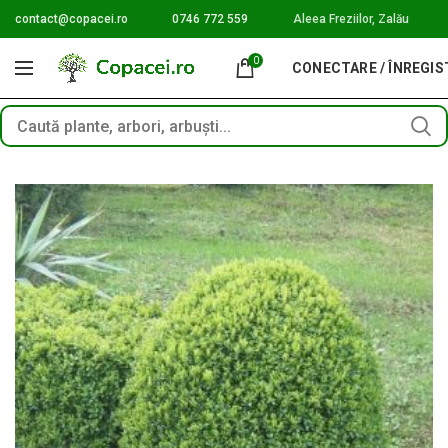
contact@copacei.ro
0746 772 559
Aleea Freziilor, Zalău
0
CONECTARE / ÎNREGI