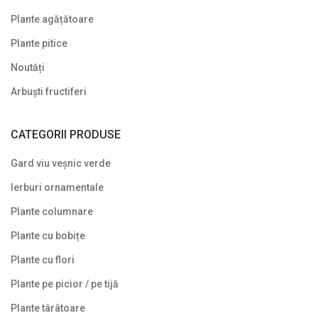
Plante agățătoare
Plante pitice
Noutăți
Arbuști fructiferi
CATEGORII PRODUSE
Gard viu veșnic verde
Ierburi ornamentale
Plante columnare
Plante cu bobițe
Plante cu flori
Plante pe picior / pe tijă
Plante târâtoare