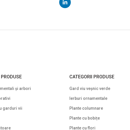
I PRODUSE
CATEGORII PRODUSE
entali și arbori
Gard viu veșnic verde
rativi
Ierburi ornamentale
u garduri vii
Plante columnare
Plante cu bobițe
ătoare
Plante cu flori