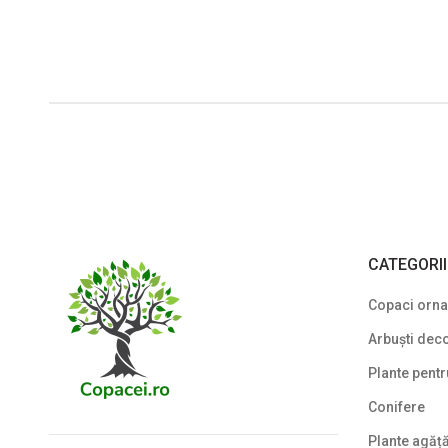
CATEGORI
Copaci ornam
Arbuști deco
Plante pentr
Conifere
Plante agăț