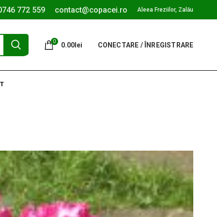
0746 772 559
contact@copacei.ro
Aleea Freziilor, Zalău
0
0.00
lei
CONECTARE / ÎNREGISTRARE
T