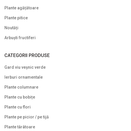
Plante agățătoare
Plante pitice
Noutăți
Arbuști fructiferi
CATEGORII PRODUSE
Gard viu veșnic verde
Ierburi ornamentale
Plante columnare
Plante cu bobițe
Plante cu flori
Plante pe picior / pe tijă
Plante târâtoare