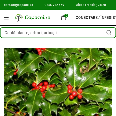
contact@copacei.ro
0746 772 559
Aleea Freziilor, Zalău
0
CONECTARE / ÎNREGI