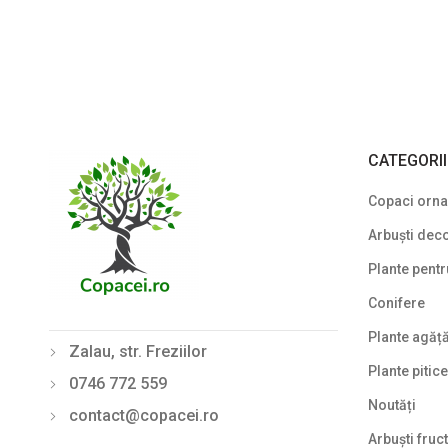
CATEGORI
Copaci ornam
Arbuști deco
Plante pentr
Conifere
Plante agăț
Zalau, str. Freziilor
Plante pitice
0746 772 559
Noutăți
contact@copacei.ro
Arbuști fruct