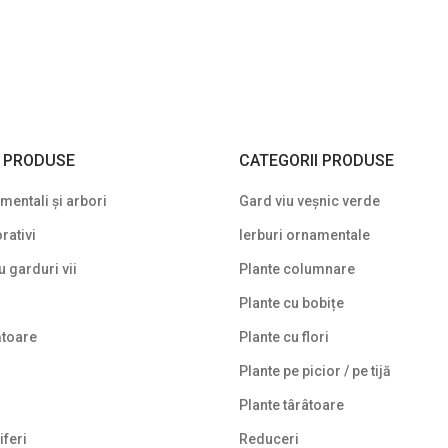
I PRODUSE
CATEGORII PRODUSE
entali și arbori
Gard viu veșnic verde
rativi
Ierburi ornamentale
u garduri vii
Plante columnare
Plante cu bobițe
ătoare
Plante cu flori
Plante pe picior / pe tijă
Plante târâtoare
iferi
Reduceri