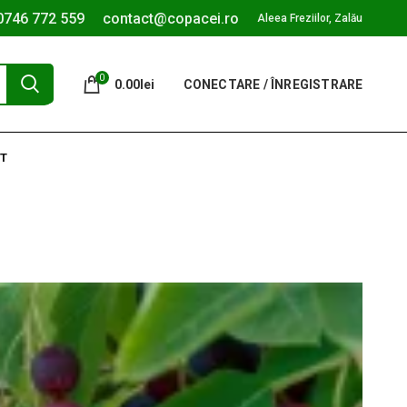
0746 772 559
contact@copacei.ro
Aleea Freziilor, Zalău
0
0.00
lei
CONECTARE / ÎNREGISTRARE
T