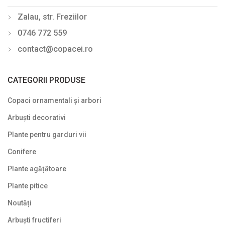
Zalau, str. Freziilor
0746 772 559
contact@copacei.ro
CATEGORII PRODUSE
Copaci ornamentali și arbori
Arbuști decorativi
Plante pentru garduri vii
Conifere
Plante agățătoare
Plante pitice
Noutăți
Arbuști fructiferi