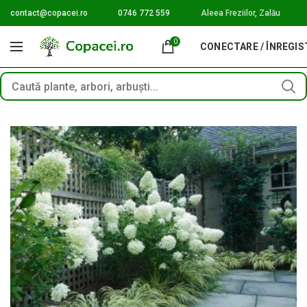
contact@copacei.ro
0746 772 559
Aleea Freziilor, Zalău
0
CONECTARE / ÎNREGI