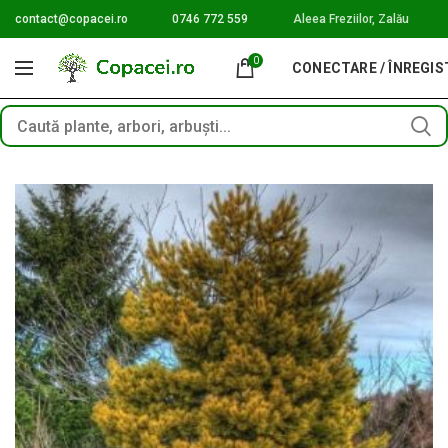
contact@copacei.ro
0746 772 559
Aleea Freziilor, Zalău
0
CONECTARE / ÎNREGI