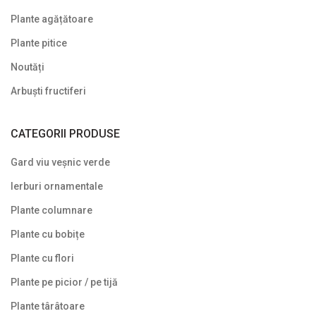
Plante agățătoare
Plante pitice
Noutăți
Arbuști fructiferi
CATEGORII PRODUSE
Gard viu veșnic verde
Ierburi ornamentale
Plante columnare
Plante cu bobițe
Plante cu flori
Plante pe picior / pe tijă
Plante târâtoare