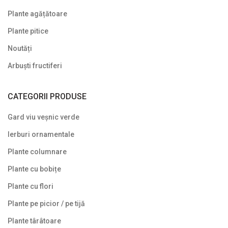
Plante agățătoare
Plante pitice
Noutăți
Arbuști fructiferi
CATEGORII PRODUSE
Gard viu veșnic verde
Ierburi ornamentale
Plante columnare
Plante cu bobițe
Plante cu flori
Plante pe picior / pe tijă
Plante târâtoare