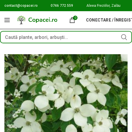
contact@copacei.ro
0746 772 559
Aleea Freziilor, Zalău
0
CONECTARE / ÎNREGI