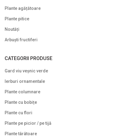
Plante agățătoare
Plante pitice
Noutăți
Arbuști fructiferi
CATEGORII PRODUSE
Gard viu veșnic verde
Ierburi ornamentale
Plante columnare
Plante cu bobițe
Plante cu flori
Plante pe picior / pe tijă
Plante târâtoare