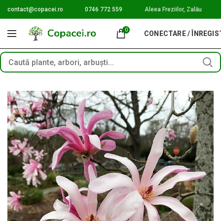
contact@copacei.ro
0746 772 559
Aleea Freziilor, Zalău
0
CONECTARE / ÎNREGI