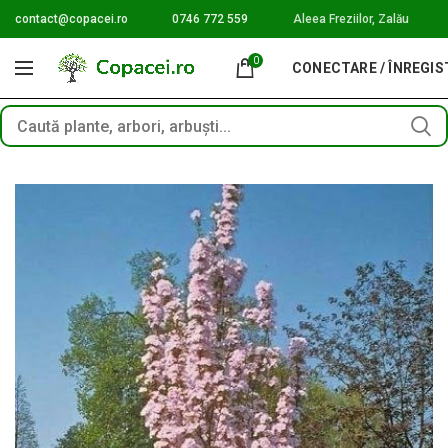
contact@copacei.ro
0746 772 559
Aleea Freziilor, Zalău
0
CONECTARE / ÎNREGI