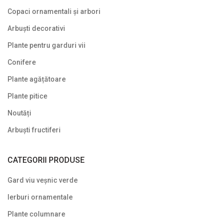
Copaci ornamentali și arbori
Arbuști decorativi
Plante pentru garduri vii
Conifere
Plante agățătoare
Plante pitice
Noutăți
Arbuști fructiferi
CATEGORII PRODUSE
Gard viu veșnic verde
Ierburi ornamentale
Plante columnare