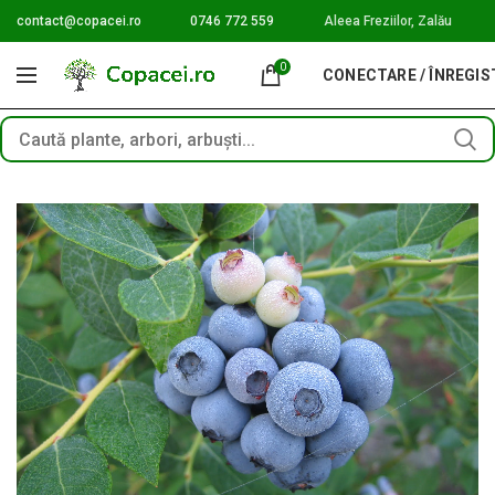
contact@copacei.ro
0746 772 559
Aleea Freziilor, Zalău
0
CONECTARE / ÎNREGI