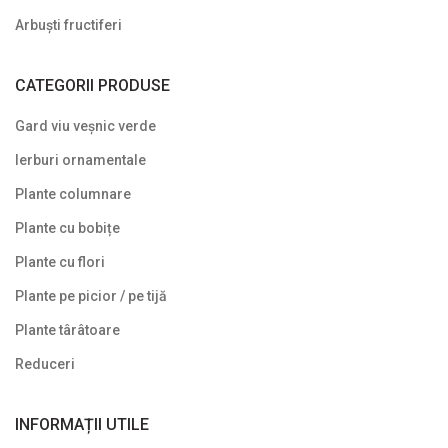
Arbuști fructiferi
CATEGORII PRODUSE
Gard viu veșnic verde
Ierburi ornamentale
Plante columnare
Plante cu bobițe
Plante cu flori
Plante pe picior / pe tijă
Plante târâtoare
Reduceri
INFORMAȚII UTILE