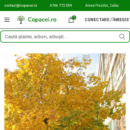
contact@copacei.ro
0746 772 559
Aleea Freziilor, Zalău
0
CONECTARE / ÎNREGI