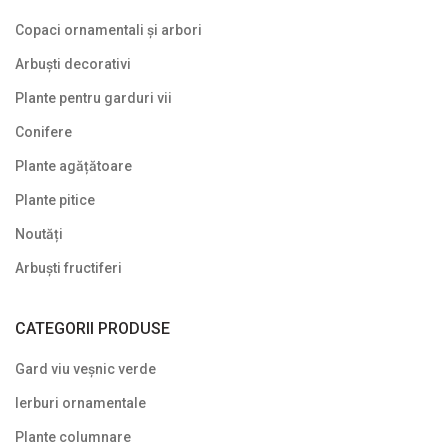
Copaci ornamentali și arbori
Arbuști decorativi
Plante pentru garduri vii
Conifere
Plante agățătoare
Plante pitice
Noutăți
Arbuști fructiferi
CATEGORII PRODUSE
Gard viu veșnic verde
Ierburi ornamentale
Plante columnare