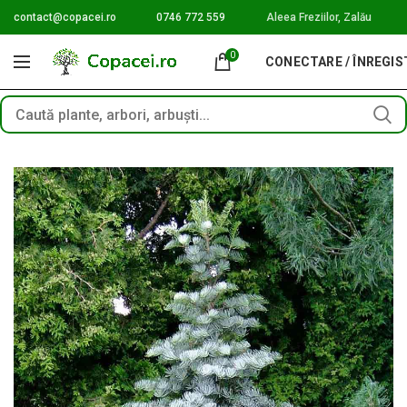
contact@copacei.ro
0746 772 559
Aleea Freziilor, Zalău
0
CONECTARE / ÎNREGI