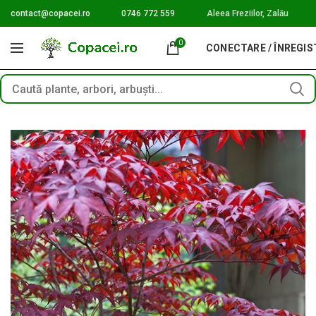
contact@copacei.ro
0746 772 559
Aleea Freziilor, Zalău
0
CONECTARE / ÎNREGI