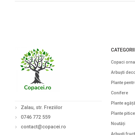
CATEGORI
Copaci ornam
Arbuști deco
Plante pentr
Conifere
Plante agăț
Zalau, str. Freziilor
Plante pitice
0746 772 559
Noutăți
contact@copacei.ro
Arbuști fruct