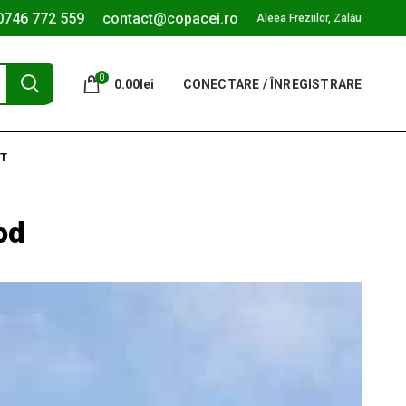
0746 772 559
contact@copacei.ro
Aleea Freziilor, Zalău
0
0.00
lei
CONECTARE / ÎNREGISTRARE
T
od