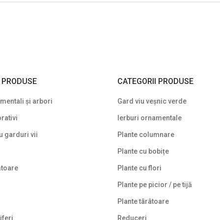
I PRODUSE
CATEGORII PRODUSE
entali și arbori
Gard viu veșnic verde
rativi
Ierburi ornamentale
u garduri vii
Plante columnare
Plante cu bobițe
ătoare
Plante cu flori
Plante pe picior / pe tijă
Plante târâtoare
iferi
Reduceri