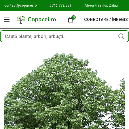
contact@copacei.ro
0746 772 559
Aleea Freziilor, Zalău
0
CONECTARE / ÎNREGI