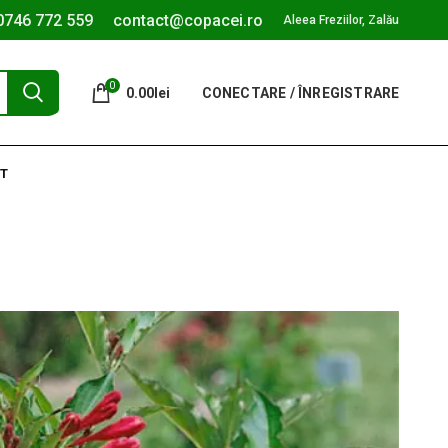
0746 772 559
contact@copacei.ro
Aleea Freziilor, Zalău
0
0.00
lei
CONECTARE / ÎNREGISTRARE
T