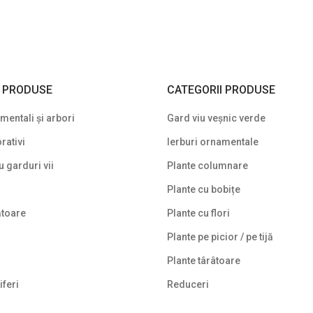
I PRODUSE
CATEGORII PRODUSE
entali și arbori
Gard viu veșnic verde
rativi
Ierburi ornamentale
u garduri vii
Plante columnare
Plante cu bobițe
ătoare
Plante cu flori
Plante pe picior / pe tijă
Plante târâtoare
iferi
Reduceri