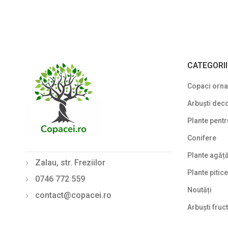
CATEGORI
Copaci ornam
Arbuști deco
Plante pentr
Conifere
Plante agăț
Zalau, str. Freziilor
Plante pitice
0746 772 559
Noutăți
contact@copacei.ro
Arbuști fruct