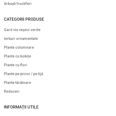
Arbuști fructiferi
CATEGORII PRODUSE
Gard viu veșnic verde
Ierburi ornamentale
Plante columnare
Plante cu bobițe
Plante cu flori
Plante pe picior / pe tijă
Plante târâtoare
Reduceri
INFORMAȚII UTILE