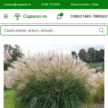
contact@copacei.ro
0746 772 559
Aleea Freziilor, Zalău
0
CONECTARE / ÎNREGI