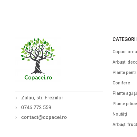
CATEGORI
Copaci ornam
Arbuști deco
Plante pentr
Conifere
Plante agăț
Zalau, str. Freziilor
Plante pitice
0746 772 559
Noutăți
contact@copacei.ro
Arbuști fruct