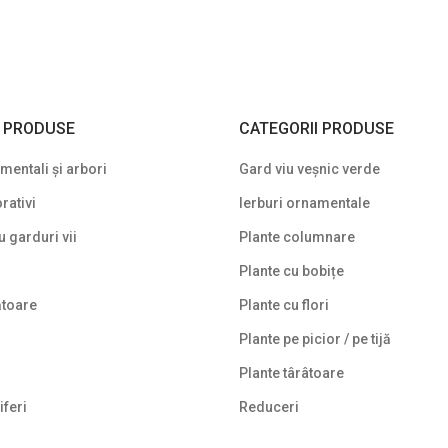
I PRODUSE
CATEGORII PRODUSE
entali și arbori
Gard viu veșnic verde
rativi
Ierburi ornamentale
u garduri vii
Plante columnare
Plante cu bobițe
ătoare
Plante cu flori
Plante pe picior / pe tijă
Plante târâtoare
iferi
Reduceri