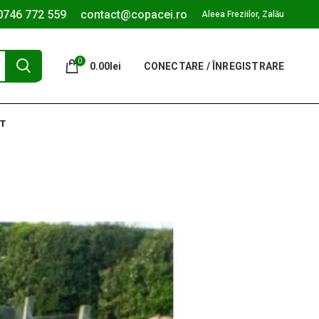
0746 772 559
contact@copacei.ro
Aleea Freziilor, Zalău
0
0.00
lei
CONECTARE / ÎNREGISTRARE
T