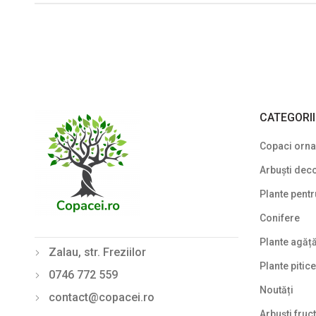
CATEGORI
Copaci ornam
Arbuști deco
Plante pentr
Conifere
Plante agăț
Zalau, str. Freziilor
Plante pitice
0746 772 559
Noutăți
contact@copacei.ro
Arbuști fruct