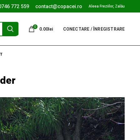
0746 772 559
contact@copacei.ro
Aleea Freziilor, Zalău
0
0.00
lei
CONECTARE / ÎNREGISTRARE
T
ader