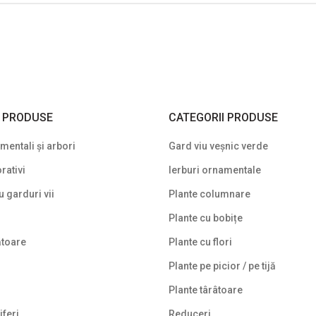
I PRODUSE
CATEGORII PRODUSE
entali și arbori
Gard viu veșnic verde
rativi
Ierburi ornamentale
u garduri vii
Plante columnare
Plante cu bobițe
ătoare
Plante cu flori
Plante pe picior / pe tijă
Plante târâtoare
iferi
Reduceri