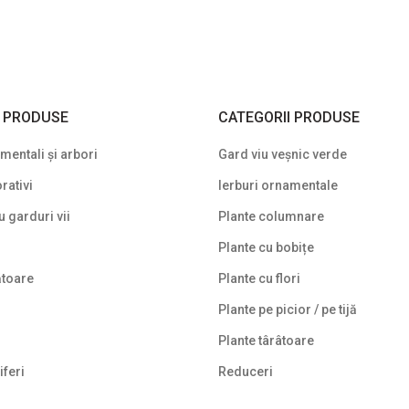
I PRODUSE
CATEGORII PRODUSE
entali și arbori
Gard viu veșnic verde
rativi
Ierburi ornamentale
u garduri vii
Plante columnare
Plante cu bobițe
ătoare
Plante cu flori
Plante pe picior / pe tijă
Plante târâtoare
iferi
Reduceri