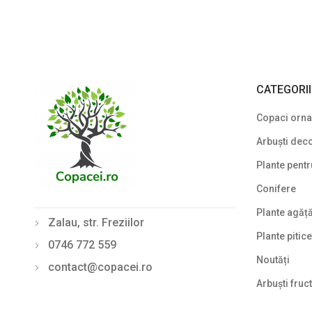
CATEGORI
Copaci ornam
Arbuști deco
Plante pentr
Conifere
Plante agăț
Zalau, str. Freziilor
Plante pitice
0746 772 559
Noutăți
contact@copacei.ro
Arbuști fruct