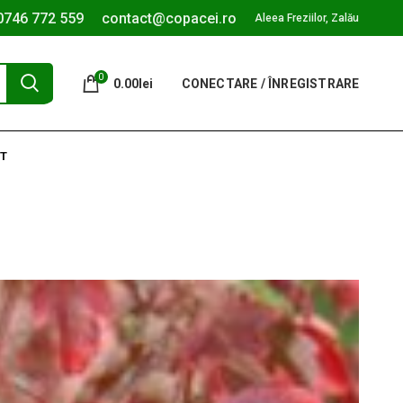
0746 772 559
contact@copacei.ro
Aleea Freziilor, Zalău
0
0.00
lei
CONECTARE / ÎNREGISTRARE
T