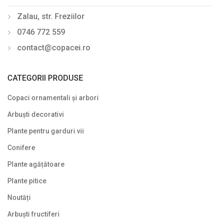
Zalau, str. Freziilor
0746 772 559
contact@copacei.ro
CATEGORII PRODUSE
Copaci ornamentali și arbori
Arbuști decorativi
Plante pentru garduri vii
Conifere
Plante agățătoare
Plante pitice
Noutăți
Arbuști fructiferi