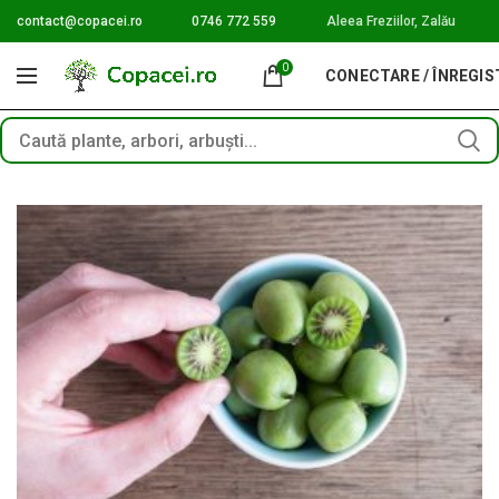
contact@copacei.ro
0746 772 559
Aleea Freziilor, Zalău
0
CONECTARE / ÎNREGI