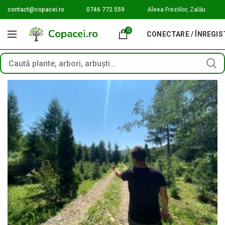
contact@copacei.ro
0746 772 559
Aleea Freziilor, Zalău
0
CONECTARE / ÎNREGI