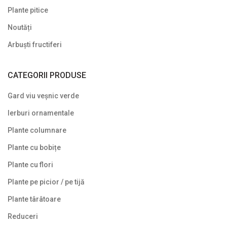
Plante pitice
Noutăți
Arbuști fructiferi
CATEGORII PRODUSE
Gard viu veșnic verde
Ierburi ornamentale
Plante columnare
Plante cu bobițe
Plante cu flori
Plante pe picior / pe tijă
Plante târâtoare
Reduceri