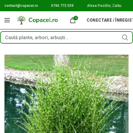
contact@copacei.ro
0746 772 559
Aleea Freziilor, Zalău
0
CONECTARE / ÎNREGI