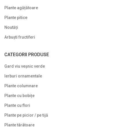
Plante agățătoare
Plante pitice
Noutăți
Arbuști fructiferi
CATEGORII PRODUSE
Gard viu veșnic verde
Ierburi ornamentale
Plante columnare
Plante cu bobițe
Plante cu flori
Plante pe picior / pe tijă
Plante târâtoare