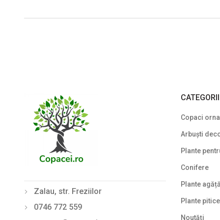
CATEGORI
Copaci ornam
Arbuști deco
Plante pentr
Conifere
Plante agăț
Zalau, str. Freziilor
Plante pitice
0746 772 559
Noutăți