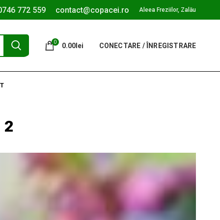
0746 772 559
contact@copacei.ro
Aleea Freziilor, Zalău
0
0.00
lei
CONECTARE / ÎNREGISTRARE
T
 2