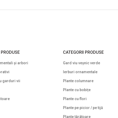
I PRODUSE
CATEGORII PRODUSE
entali și arbori
Gard viu veșnic verde
rativi
Ierburi ornamentale
u garduri vii
Plante columnare
Plante cu bobițe
ătoare
Plante cu flori
Plante pe picior / pe tijă
Plante târâtoare