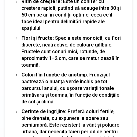
Ritm de creștere:
Este un conifer cu
creștere rapidă, putând să adauge între 30 și
60 cm pe an în condiții optime, ceea ce îl
face ideal pentru delimitări rapide ale
spațiului.
Flori și fructe:
Specia este monoică, cu flori
discrete, neatractive, de culoare gălbuie.
Fructele sunt conuri mici, rotunde, de
aproximativ 1–2 cm, care se maturizează în
toamnă.
Colorit în funcție de anotimp:
Frunzișul
păstrează o nuanță verde închis pe tot
parcursul anului, cu ușoare variații tonale
primăvara și toamna, în funcție de condițiile
de sol și climă.
Cerinte de îngrijire:
Preferă soluri fertile,
bine drenate, cu expunere la soare sau
semiumbră. Este rezistent la vânt și poluare
urbană, dar necesită tăieri periodice pentru