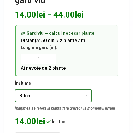
gard viu
14.00
lei
44.00
lei
–
🌿 Gard viu – calcul necesar plante
Distanță:
50 cm
≈
2
plante / m
Lungime gard (m):
Ai nevoie de
2
plante
Înălțime
14.00
lei
În stoc