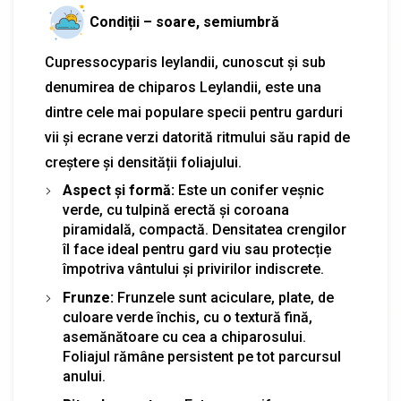
Condiții – soare, semiumbră
Cupressocyparis leylandii, cunoscut și sub
denumirea de chiparos Leylandii, este una
dintre cele mai populare specii pentru garduri
vii și ecrane verzi datorită ritmului său rapid de
creștere și densității foliajului.
Aspect și formă:
Este un conifer veșnic
verde, cu tulpină erectă și coroana
piramidală, compactă. Densitatea crengilor
îl face ideal pentru gard viu sau protecție
împotriva vântului și privirilor indiscrete.
Frunze:
Frunzele sunt aciculare, plate, de
culoare verde închis, cu o textură fină,
asemănătoare cu cea a chiparosului.
Foliajul rămâne persistent pe tot parcursul
anului.