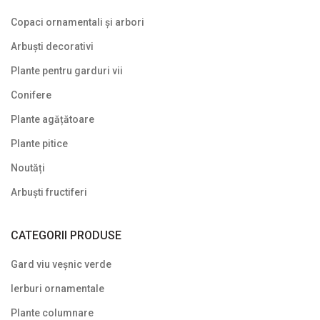
Plante pentru garduri vii
Copaci ornamentali și arbori
Plante pentru stâncării
Arbuști decorativi
Plante pitice
Plante pentru garduri vii
Conifere
Plante pletoase, pendulare
Plante agățătoare
Plante târâtoare
Plante pitice
Proven Winners
Noutăți
Reduceri
Arbuști fructiferi
Soiuri speciale/licențiate
CATEGORII PRODUSE
Uncategorized
Gard viu veșnic verde
Ierburi ornamentale
Plante columnare