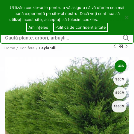
contact@copacei.ro
0746 772 559
Aleea Freziilor, Zalău
Utilizăm cookie-urile pentru a vă asigura că vă oferim cea mai
bună experiență pe site-ul nostru. Dacă veți continua să
0
utilizați acest site, acceptați să folosim cookies.
Cookie notice
CONECTARE / ÎNREGI
Am ințeles
Politica de confidentialitate
Home
Conifere
Leylandii
-33%
30CM
50CM
100CM