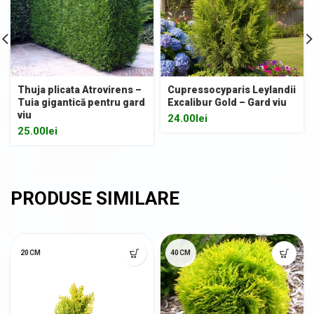
Thuja plicata Atrovirens –
Cupressocyparis Leylandii
Tuia gigantică pentru gard
Excalibur Gold – Gard viu
viu
24.00
lei
25.00
lei
20CM
40CM