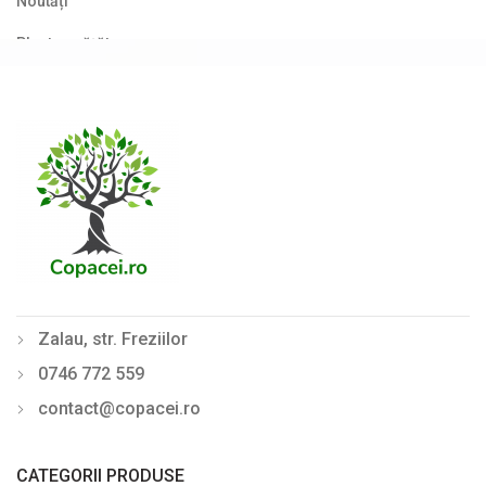
Noutăți
Plante agățătoare
Plante columnare
Plante cu bobițe
Plante cu flori
Plante cu frunze albastre/ argintii
Plante cu frunze galbene/ portocalii
Plante cu frunze în două culori
Zalau, str. Freziilor
Plante cu frunze roșii
0746 772 559
Plante cu frunze verzi
contact@copacei.ro
Plante cu frunze vișinii/bordo
Plante pe picior / pe tijă
CATEGORII PRODUSE