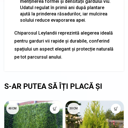
menținerea formei și densității gardului viu.
Udatul regulat în primii ani după plantare
ajută la prinderea răsadurilor, iar mulcirea
solului reduce evaporarea apei.
Chiparosul Leylandii reprezintă alegerea ideală
pentru garduri vii rapide și durabile, conferind
spațiului un aspect elegant și protecție naturală
pe tot parcursul anului.
40CM
30CM