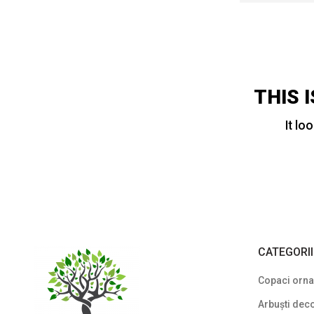
THIS 
It lo
CATEGORI
Copaci ornam
Arbuști deco