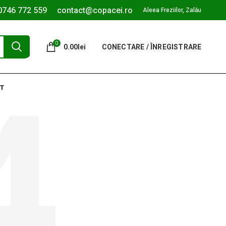
0746 772 559
contact@copacei.ro
Aleea Freziilor, Zalău
0
0.00
lei
CONECTARE / ÎNREGISTRARE
T
D