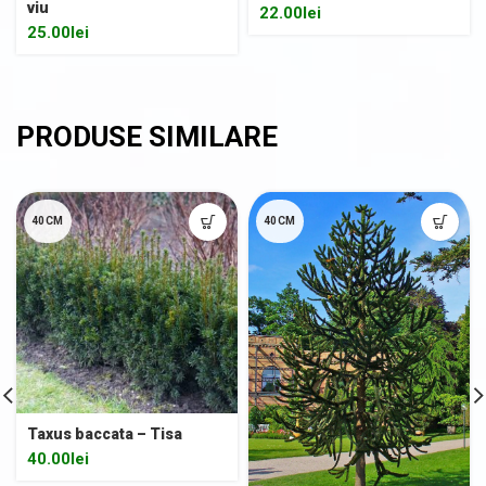
viu
22.00
lei
25.00
lei
40CM
40CM
Taxus baccata – Tisa
40.00
lei