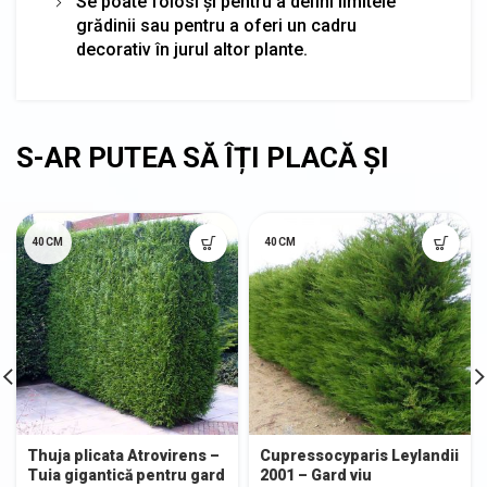
Se poate folosi și pentru a defini limitele
grădinii sau pentru a oferi un cadru
decorativ în jurul altor plante.
40CM
40CM
Thuja plicata Atrovirens –
Cupressocyparis Leylandii
Tuia gigantică pentru gard
2001 – Gard viu