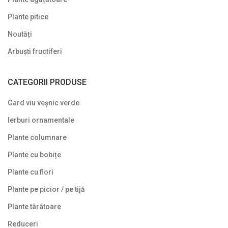
Plante târâtoare
Plante pitice
Proven Winners
Noutăți
Reduceri
Arbuști fructiferi
Soiuri speciale/licențiate
CATEGORII PRODUSE
Uncategorized
Gard viu veșnic verde
Ierburi ornamentale
Plante columnare
Plante cu bobițe
Plante cu flori
Plante pe picior / pe tijă
Plante târâtoare
Reduceri