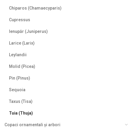
Chiparos (Chamaecyparis)
Cupressus
Ienupăr (Juniperus)
Larice (Larix)
Leylandii
Molid (Picea)
Pin (Pinus)
Sequoia
Taxus (Tisa)
Tuia (Thuja)
Copaci ornamentali și arbori