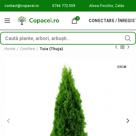
contact@copacei.ro
0746 772 559
Aleea Freziilor, Zalău
0
CONECTARE / ÎNREGI
Home
Conifere
Tuia (Thuja)
30CM