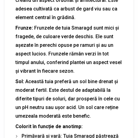
creând un aspect ordonat și arhitectural. Este
adesea cultivată ca arbust de gard viu sau ca
element central în grădină.
Frunze:
Frunzele de tuia Smaragd sunt mici și
fragede, de culoare verde deschis. Ele sunt
așezate în perechi opuse pe ramuri și au un
aspect lucios. Frunzele rămân verzi în tot
timpul anului, conferind plantei un aspect vesel
și vibrant în fiecare sezon.
Sol:
Această tuia preferă un sol bine drenat și
moderat fertil. Este destul de adaptabilă la
diferite tipuri de soluri, dar prosperă în cele cu
un pH neutru sau ușor acid. Un sol care reține
umezeala moderată este benefic.
Colorit în funcție de anotimp:
Primăvară și vară: Tuia Smaragd păstrează