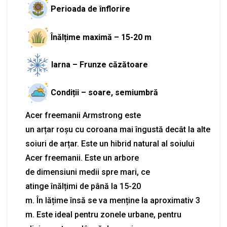
Perioada de înflorire
Înălțime maximă – 15-20 m
Iarna – Frunze căzătoare
Condiții – soare, semiumbră
Acer freemanii Armstrong este
un
arțar
roșu
cu
coroana
mai
îngustă
decât
la
alte
soiuri de
arțar
. Este un hibrid natural
al
soiului
Acer freemanii. Este un arbore
de
dimensiuni
medii spre
mari
, ce
atinge
înălțimi
de
până
la 15-20
m.
În
lățime
însă
se
va
menține
la aproximativ 3
m. Este ideal pentru zonele urbane, pentru