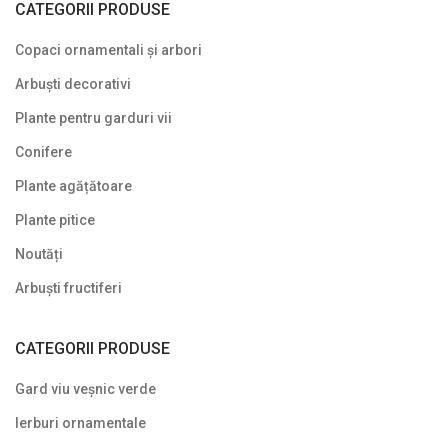
Ierburi ornamentale
CATEGORII PRODUSE
Izvoare de grădină
Copaci ornamentali și arbori
Lavoare
Arbuști decorativi
Mobilier de grădină
Plante pentru garduri vii
Conifere
Noutăți
Plante agățătoare
Plante agățătoare
Plante pitice
Plante columnare
Noutăți
Plante cu bobițe
Arbuști fructiferi
Plante cu flori
CATEGORII PRODUSE
Plante cu frunze albastre/ argintii
Gard viu veșnic verde
Plante cu frunze galbene/ portocalii
Ierburi ornamentale
Plante cu frunze în două culori