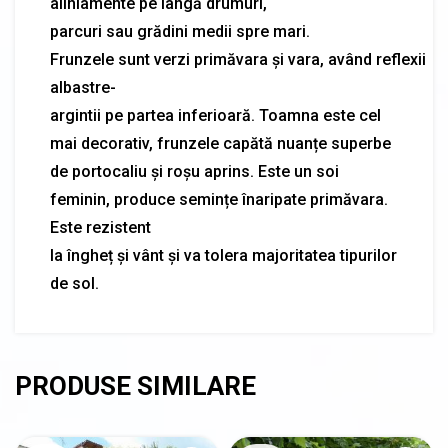
aliniamente pe
lângă
drumuri,
parcuri
sau
grădini
medii spre mari.
Frunzele
sunt
verzi
primăvara
și
vara
,
având
reflexii
albastre-
argintii
pe
partea
inferioară
.
Toamna
este cel
mai decorativ, frunzele
capătă
nuanțe
superbe
de portocaliu
și
roșu
aprins. Este un soi
feminin, produce
semințe
înaripate
primăvara
.
Este rezistent
la
îngheț
și
vânt
și
va
tolera
majoritatea tipurilor
de
sol
.