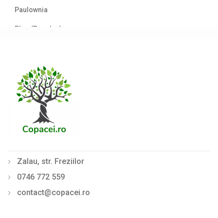
Paulownia
Plop (Populus)
Prun/Cireș japonez (Prunus)
Salcâm (Robinia)
Salcie (Salix)
Stejar (Quercus)
Tei (Tilia)
Ulm (Ulmus)
Zalau, str. Freziilor
Din nou pe stoc
0746 772 559
Gard viu veșnic verde
contact@copacei.ro
Ghivece de piatra