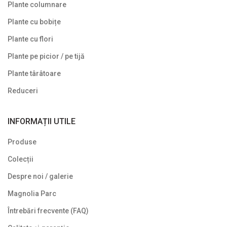
Plante columnare
Plante cu frunze roșii
Plante cu bobițe
Plante cu frunze verzi
Plante cu flori
Plante cu frunze vișinii/bordo
Plante pe picior / pe tijă
Plante pe picior / pe tijă
Plante târâtoare
Plante pentru garduri vii
Reduceri
Plante pentru stâncării
INFORMAȚII UTILE
Plante pitice
Produse
Plante pletoase, pendulare
Colecții
Plante târâtoare
Despre noi / galerie
Proven Winners
Magnolia Parc
Reduceri
Întrebări frecvente (FAQ)