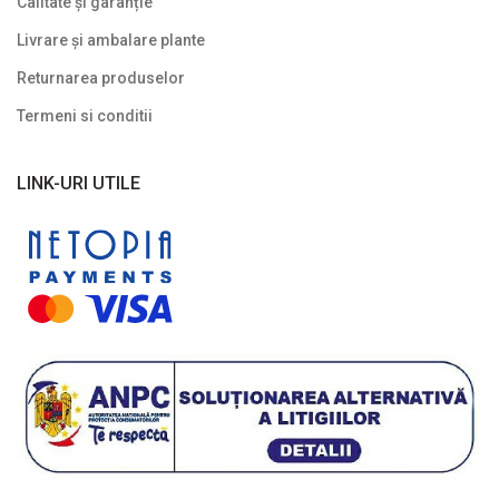
Soiuri speciale/licențiate
Calitate și garanție
Livrare și ambalare plante
Uncategorized
Returnarea produselor
Termeni si conditii
LINK-URI UTILE