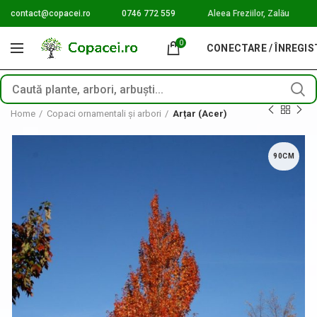
contact@copacei.ro
0746 772 559
Aleea Freziilor, Zalău
0
CONECTARE / ÎNREGI
Home
Copaci ornamentali și arbori
Arțar (Acer)
90CM