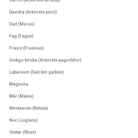
Cercis (Arborele lui Iuda)
Davidia (Arborele păcii)
Dud (Morus)
Fag (Fagus)
Frasin (Fraxinus)
Ginkgo biloba (Arborele pagodelor)
Laburnum (Salcâm galben)
Magnolia
Măr (Malus)
Mesteacăn (Betula)
Nuc (Juglans)
Oțetar (Rhus)