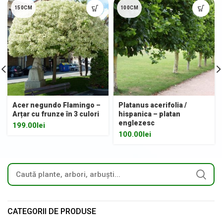
150CM
100CM
Acer negundo Flamingo –
Platanus acerifolia /
Arțar cu frunze în 3 culori
hispanica – platan
englezesc
199.00
lei
100.00
lei
CATEGORII DE PRODUSE