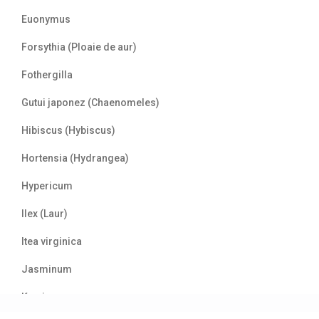
Euonymus
Forsythia (Ploaie de aur)
Fothergilla
Gutui japonez (Chaenomeles)
Hibiscus (Hybiscus)
Hortensia (Hydrangea)
Hypericum
Ilex (Laur)
Itea virginica
Jasminum
Kerria