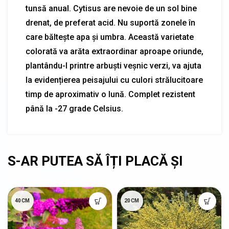
tunsă anual. Cytisus are nevoie de un sol bine
drenat, de preferat acid. Nu suportă zonele în
care băltește apa și umbra. Această varietate
colorată va arăta extraordinar aproape oriunde,
plantându-l printre arbuști veșnic verzi, va ajuta
la evidențierea peisajului cu culori strălucitoare
timp de aproximativ o lună. Complet rezistent
până la -27 grade Celsius.
40CM
20CM