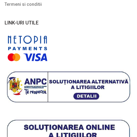
Termeni si conditii
Plante cu frunze galbene/ portocalii
Plante cu frunze în două culori
LINK-URI UTILE
Plante cu frunze roșii
Plante cu frunze verzi
Plante cu frunze vișinii/bordo
Plante pe picior / pe tijă
Plante pentru garduri vii
Plante pentru stâncării
Plante pitice
Plante pletoase, pendulare
Plante târâtoare