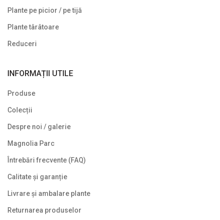
Gard viu veșnic verde
Plante pe picior / pe tijă
Ghivece de piatra
Plante târâtoare
Ierburi ornamentale
Reduceri
Izvoare de grădină
INFORMAȚII UTILE
Lavoare
Produse
Mobilier de grădină
Colecții
Noutăți
Despre noi / galerie
Plante agățătoare
Magnolia Parc
Plante columnare
Întrebări frecvente (FAQ)
Plante cu bobițe
Calitate și garanție
Livrare și ambalare plante
Plante cu flori
Returnarea produselor
Plante cu frunze albastre/ argintii