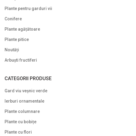
Plante pentru garduri vii
Symphoricarpos
Conifere
Syringa (Liliac)
Plante agățătoare
Tamarix
Plante pitice
Trandafir (Rosa)
Noutăți
Viburnum (Călin)
Arbuști fructiferi
Weigela
CATEGORII PRODUSE
Yucca
Gard viu veșnic verde
Arbuști fructiferi
Ierburi ornamentale
Conifere
Plante columnare
Copaci ornamentali și arbori
Plante cu bobițe
Din nou pe stoc
Plante cu flori