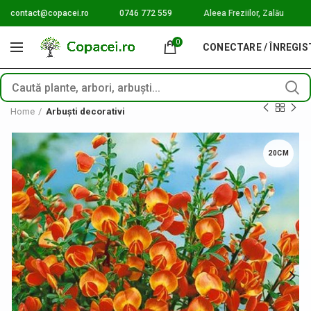
contact@copacei.ro
0746 772 559
Aleea Freziilor, Zalău
0
CONECTARE / ÎNREGI
Home
Arbuști decorativi
20CM