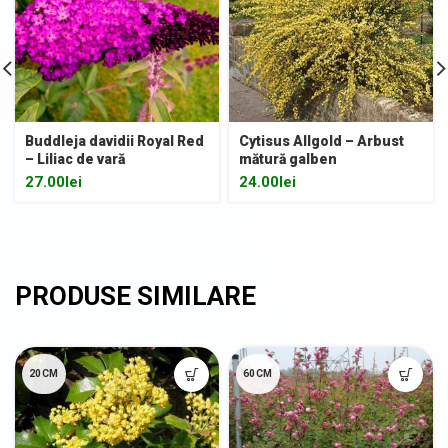
Buddleja davidii Royal Red
Cytisus Allgold – Arbust
– Liliac de vară
mătură galben
27.00
lei
24.00
lei
20CM
60CM