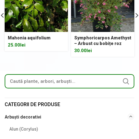
Mahonia aquifolium
Symphoricarpos Amethyst
– Arbust cu bobițe roz
25.00
lei
30.00
lei
CATEGORII DE PRODUSE
Arbuști decorativi
Alun (Corylus)