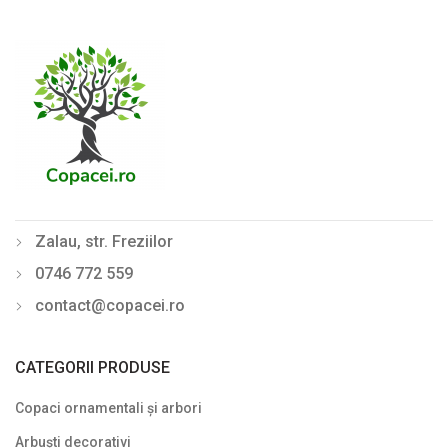
Laur englezesc (Prunus)
Lemn câinesc (Ligustrum)
Liliac de vară (Buddleja davidii)
Mahonia
Philadelphus (Lămâiță)
Photinia
Zalau, str. Freziilor
Physocarpus
0746 772 559
Pyracantha
contact@copacei.ro
Rhododendron - Azalee
Sălcioară (Elaeagnus)
CATEGORII PRODUSE
Soc (Sambucus)
Copaci ornamentali și arbori
Spiraea (Cununiță)
Arbuști decorativi