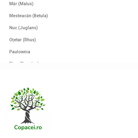
Măr (Malus)
Mesteacăn (Betula)
Nuc (Juglans)
Oțetar (Rhus)
Paulownia
Plop (Populus)
Prun/Cireș japonez (Prunus)
Salcâm (Robinia)
Salcie (Salix)
Stejar (Quercus)
Tei (Tilia)
Ulm (Ulmus)