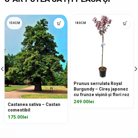
150CM
180CM
Prunus serrulata Royal
Burgundy – Cireș japonez
cu frunze vișinii și flori roz
249.00
lei
Castanea sativa – Castan
comestibil
175.00
lei