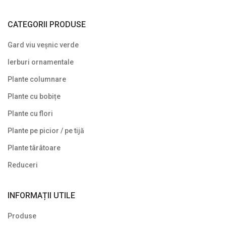
Plante cu flori
CATEGORII PRODUSE
Plante cu frunze albastre/ argintii
Gard viu veșnic verde
Plante cu frunze galbene/ portocalii
Ierburi ornamentale
Plante cu frunze în două culori
Plante columnare
Plante cu frunze roșii
Plante cu bobițe
Plante cu frunze verzi
Plante cu flori
Plante cu frunze vișinii/bordo
Plante pe picior / pe tijă
Plante pe picior / pe tijă
Plante târâtoare
Plante pentru garduri vii
Reduceri
Plante pentru stâncării
INFORMAȚII UTILE
Plante pitice
Produse
Plante pletoase, pendulare