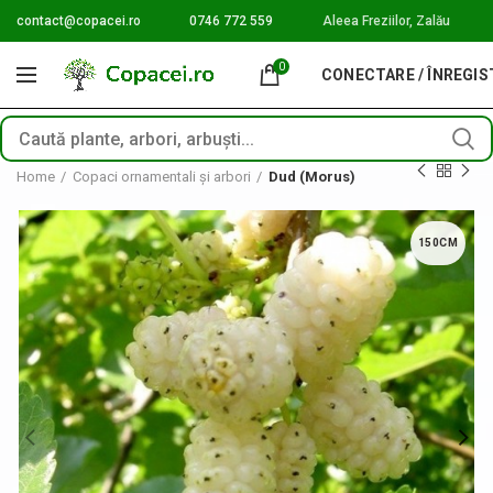
contact@copacei.ro
0746 772 559
Aleea Freziilor, Zalău
0
CONECTARE / ÎNREGI
Home
Copaci ornamentali și arbori
Dud (Morus)
150CM