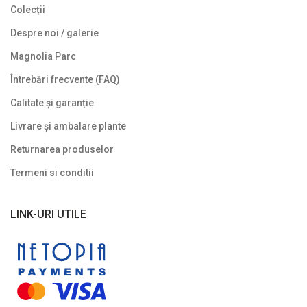
Colecții
Plante târâtoare
Despre noi / galerie
Proven Winners
Magnolia Parc
Reduceri
Întrebări frecvente (FAQ)
Soiuri speciale/licențiate
Calitate și garanție
Livrare și ambalare plante
Uncategorized
Returnarea produselor
Termeni si conditii
LINK-URI UTILE