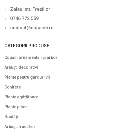
Zalau, str. Freziilor
Din nou pe stoc
0746 772 559
Gard viu veșnic verde
contact@copacei.ro
Ghivece de piatra
Ierburi ornamentale
CATEGORII PRODUSE
Izvoare de grădină
Copaci ornamentali și arbori
Lavoare
Arbuști decorativi
Mobilier de grădină
Plante pentru garduri vii
Conifere
Noutăți
Plante agățătoare
Plante agățătoare
Plante pitice
Plante columnare
Noutăți
Plante cu bobițe
Arbuști fructiferi