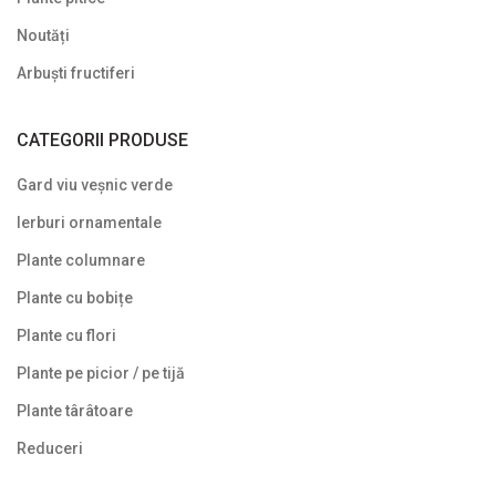
Noutăți
Arbuști fructiferi
CATEGORII PRODUSE
Gard viu veșnic verde
Ierburi ornamentale
Plante columnare
Plante cu bobițe
Plante cu flori
Plante pe picior / pe tijă
Plante târâtoare
Reduceri