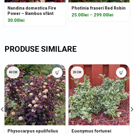
Nandina domestica Fire
Photinia fraseri Red Robin
Power – Bambus sfânt
25.00
lei
–
299.00
lei
30.00
lei
40CM
20CM
Physocarpus opulifolius
Euonymus fortunei