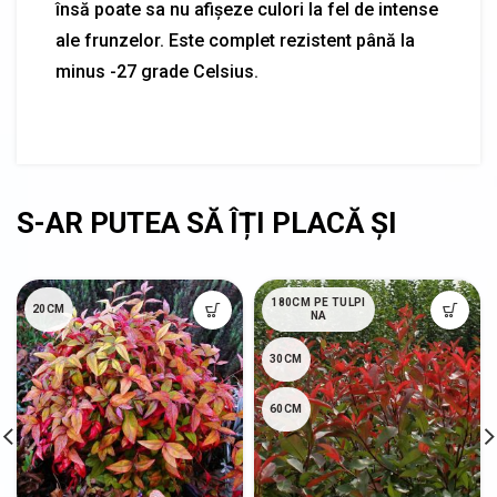
însă poate sa nu afișeze culori la fel de intense
ale frunzelor. Este complet rezistent până la
minus -27 grade Celsius.
180CM PE TULPI
20CM
NA
30CM
60CM