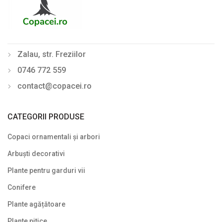
Pieris
Potentilla
Zalau, str. Freziilor
Plante pletoase, pendulare
0746 772 559
Plante târâtoare
contact@copacei.ro
Proven Winners
Reduceri
CATEGORII PRODUSE
Soiuri speciale/licențiate
Copaci ornamentali și arbori
Uncategorized
Arbuști decorativi
Plante pentru garduri vii
Conifere
Plante agățătoare
Plante pitice