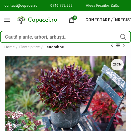
contact@copacei.ro
0746 772 559
Aleea Freziilor, Zalău
0
CONECTARE / ÎNREGI
Home
Plante pitice
Leucothoe
20CM