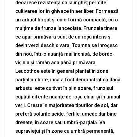
deoarece rezistența sa la îngheț permite
cultivarea lor în ghivece în aer liber. Formează
un arbust bogat și cu o formă compactă, cu o
mulțime de frunze lanceolate. Frunzele tinere
ce apar primăvara sunt de un roșu intens și
devin verzi deschis vara. Toamna se înroșesc
din nou, într-o nuanță mai închisă, de bordo-
vișiniu și rămân asa până primăvara.
Leucothoe este în general plantat în zone
parțial umbrite, însă a fost demonstrat că dacă
arbustul este cultivat în plin soare, frunzișul
capătă diferite nuanțe de roșu chiar și în timpul
verii. Creste în majoritatea tipurilor de sol, dar
preferă solurile acide, fertile, umede dar bine
drenate, în soare sau umbră-parțială. Va
supraviețui și în zone cu umbră permanentă,