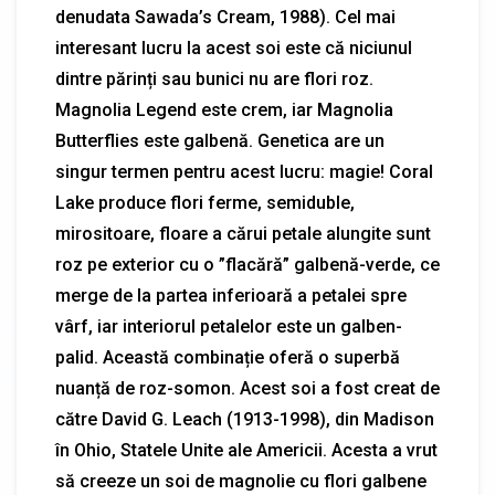
denudata Sawada’s Cream, 1988). Cel mai
interesant lucru la acest soi este că niciunul
dintre părinți sau bunici nu are flori roz.
Magnolia Legend este crem, iar Magnolia
Butterflies este galbenă. Genetica are un
singur termen pentru acest lucru: magie! Coral
Lake produce flori ferme, semiduble,
mirositoare, floare a cărui petale alungite sunt
roz pe exterior cu o ”flacără” galbenă-verde, ce
merge de la partea inferioară a petalei spre
vârf, iar interiorul petalelor este un galben-
palid. Această combinație oferă o superbă
nuanță de roz-somon. Acest soi a fost creat de
către David G. Leach (1913-1998), din Madison
în Ohio, Statele Unite ale Americii. Acesta a vrut
să creeze un soi de magnolie cu flori galbene