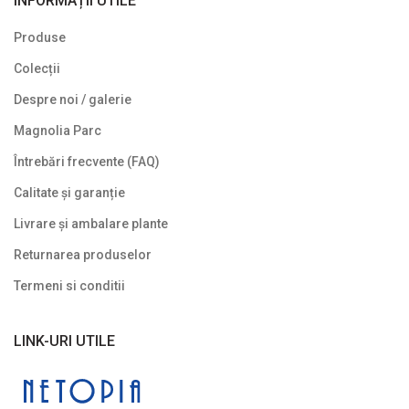
INFORMAȚII UTILE
Plante pitice
Produse
Plante pletoase, pendulare
Colecții
Plante târâtoare
Despre noi / galerie
Proven Winners
Magnolia Parc
Reduceri
Întrebări frecvente (FAQ)
Soiuri speciale/licențiate
Calitate și garanție
Livrare și ambalare plante
Uncategorized
Returnarea produselor
Termeni si conditii
LINK-URI UTILE