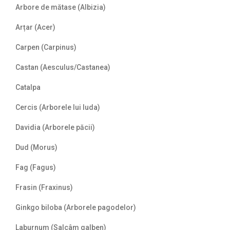
Arbore de mătase (Albizia)
Arțar (Acer)
Carpen (Carpinus)
Castan (Aesculus/Castanea)
Catalpa
Cercis (Arborele lui Iuda)
Davidia (Arborele păcii)
Dud (Morus)
Fag (Fagus)
Frasin (Fraxinus)
Ginkgo biloba (Arborele pagodelor)
Laburnum (Salcâm galben)