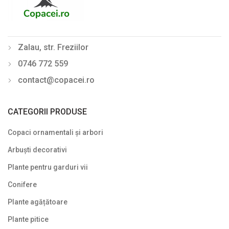
Tei (Tilia)
Ulm (Ulmus)
Zalau, str. Freziilor
Din nou pe stoc
0746 772 559
Gard viu veșnic verde
contact@copacei.ro
Ghivece de piatra
Ierburi ornamentale
CATEGORII PRODUSE
Izvoare de grădină
Copaci ornamentali și arbori
Lavoare
Arbuști decorativi
Mobilier de grădină
Plante pentru garduri vii
Conifere
Noutăți
Plante agățătoare
Plante agățătoare
Plante pitice
Plante columnare