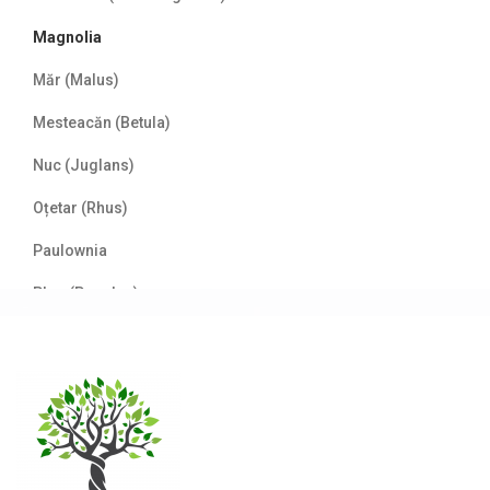
Magnolia
Măr (Malus)
Mesteacăn (Betula)
Nuc (Juglans)
Oțetar (Rhus)
Paulownia
Plop (Populus)
Prun/Cireș japonez (Prunus)
Salcâm (Robinia)
Salcie (Salix)
Stejar (Quercus)