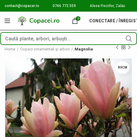
contact@copacei.ro
0746 772 559
Aleea Freziilor, Zalău
0
CONECTARE / ÎNREGI
Home
Copaci ornamentali și arbori
Magnolia
80CM