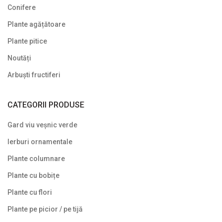
Conifere
Noutăți
Plante agățătoare
Plante agățătoare
Plante pitice
Plante columnare
Noutăți
Plante cu bobițe
Arbuști fructiferi
Plante cu flori
CATEGORII PRODUSE
Plante cu frunze albastre/ argintii
Gard viu veșnic verde
Plante cu frunze galbene/ portocalii
Ierburi ornamentale
Plante cu frunze în două culori
Plante columnare
Plante cu frunze roșii
Plante cu bobițe
Plante cu frunze verzi
Plante cu flori
Plante cu frunze vișinii/bordo
Plante pe picior / pe tijă