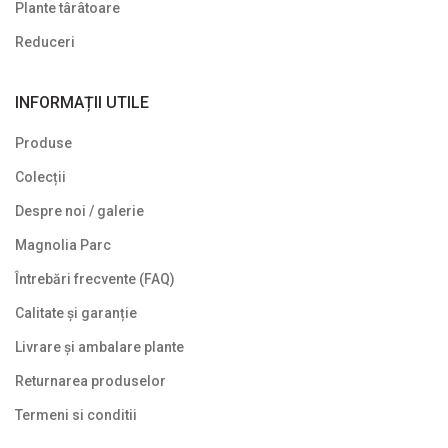
Plante pe picior / pe tijă
Plante târâtoare
Plante pentru garduri vii
Reduceri
Plante pentru stâncării
INFORMAȚII UTILE
Plante pitice
Produse
Plante pletoase, pendulare
Colecții
Plante târâtoare
Despre noi / galerie
Proven Winners
Magnolia Parc
Reduceri
Întrebări frecvente (FAQ)
Soiuri speciale/licențiate
Calitate și garanție
Livrare și ambalare plante
Uncategorized
Returnarea produselor
Termeni si conditii