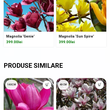
Magnolia ‘Genie’
Magnolia ‘Sun Spire’
399.00
lei
399.00
lei
140CM
40CM