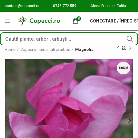
contact@copacei.ro
0746 772 559
Aleea Freziilor, Zalău
0
CONECTARE / ÎNREGI
Home
Copaci ornamentali și arbori
Magnolia
80CM