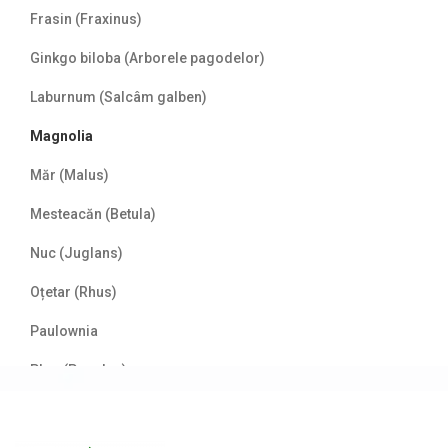
Frasin (Fraxinus)
Ginkgo biloba (Arborele pagodelor)
Laburnum (Salcâm galben)
Magnolia
Măr (Malus)
Mesteacăn (Betula)
Nuc (Juglans)
Oțetar (Rhus)
Paulownia
Plop (Populus)
Prun/Cireș japonez (Prunus)
Salcâm (Robinia)