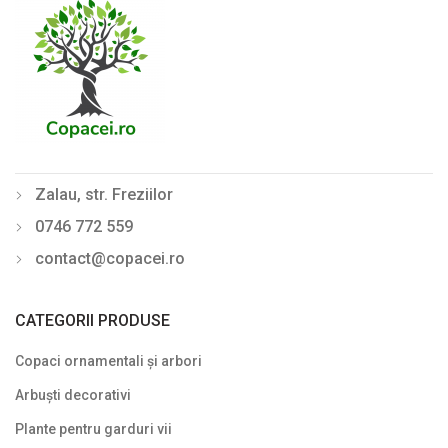
Salcie (Salix)
Stejar (Quercus)
Tei (Tilia)
Ulm (Ulmus)
Zalau, str. Freziilor
Din nou pe stoc
0746 772 559
Gard viu veșnic verde
contact@copacei.ro
Ghivece de piatra
Ierburi ornamentale
CATEGORII PRODUSE
Izvoare de grădină
Copaci ornamentali și arbori
Lavoare
Arbuști decorativi
Mobilier de grădină
Plante pentru garduri vii