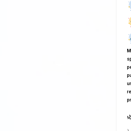
M
s
pe
pu
u
re
p
