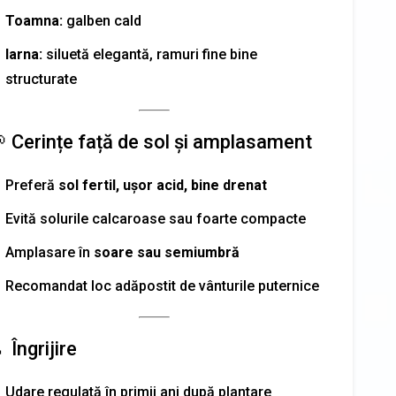
Toamna:
galben cald
Iarna:
siluetă elegantă, ramuri fine bine
structurate
 Cerințe față de sol și amplasament
Preferă
sol fertil, ușor acid, bine drenat
Evită solurile calcaroase sau foarte compacte
Amplasare în
soare sau semiumbră
Recomandat loc adăpostit de vânturile puternice
 Îngrijire
Udare regulată în primii ani după plantare