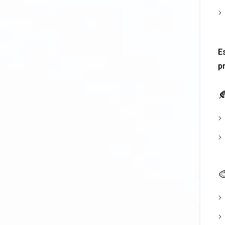
E
p

