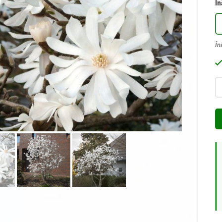
În
Ca