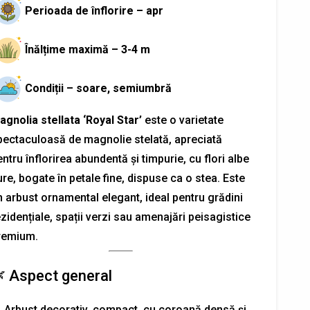
Perioada de înflorire – apr
Înălțime maximă – 3-4 m
Condiții – soare, semiumbră
agnolia stellata ‘Royal Star’
este o varietate
pectaculoasă de magnolie stelată, apreciată
ntru înflorirea abundentă și timpurie, cu flori albe
re, bogate în petale fine, dispuse ca o stea. Este
n arbust ornamental elegant, ideal pentru grădini
zidențiale, spații verzi sau amenajări peisagistice
remium.
 Aspect general
Arbust decorativ, compact, cu coroană densă și