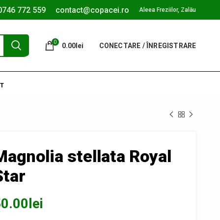
0746 772 559
contact@copacei.ro
Aleea Freziilor, Zalău
0
0.00
lei
CONECTARE / ÎNREGISTRARE
T
Magnolia stellata Royal
Star
0.00
lei