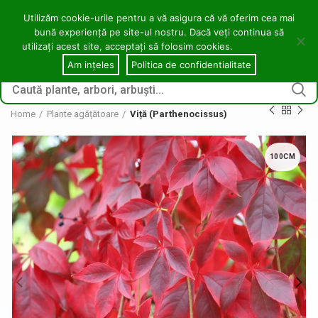
contact@copacei.ro
0746 772 559
Aleea Freziilor, Zalău
Utilizăm cookie-urile pentru a vă asigura că vă oferim cea mai
bună experiență pe site-ul nostru. Dacă veți continua să
0
utilizați acest site, acceptați să folosim cookies.
Cookie notice
CONECTARE / ÎNREGI
Am ințeles
Politica de confidentialitate
Home
Plante agățătoare
Viță (Parthenocissus)
100CM