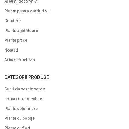
Arbuști decorativi
Uncategorized
Plante pentru garduri vii
Conifere
Plante agățătoare
Plante pitice
Noutăți
Arbuști fructiferi
CATEGORII PRODUSE
Gard viu veșnic verde
Ierburi ornamentale
Plante columnare
Plante cu bobițe
Plante cu flori