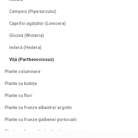
Campsis (Pipa turcului)
Caprifoi agățător (Lonicera)
Glicină (Wisteria)
Iederă (Hedera)
Viță (Parthenocissus)
Plante columnare
Plante cu bobițe
Plante cu flori
Plante cu frunze albastre/ argintii
Plante cu frunze galbene/ portocalii
Plante cu frunze în două culori