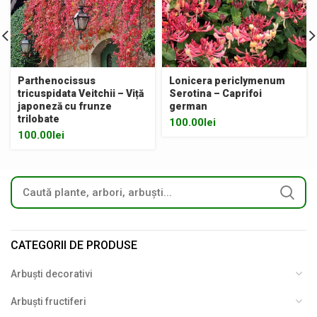
Parthenocissus
Lonicera periclymenum
tricuspidata Veitchii – Viță
Serotina – Caprifoi
japoneză cu frunze
german
trilobate
100.00
lei
100.00
lei
CATEGORII DE PRODUSE
Arbuști decorativi
Arbuști fructiferi