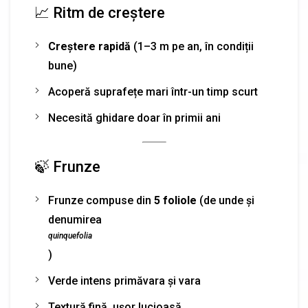
📈 Ritm de creștere
Creștere rapidă
(1–3 m pe an, în condiții
bune)
Acoperă suprafețe mari într-un timp scurt
Necesită ghidare doar în primii ani
🍃 Frunze
Frunze compuse din
5 foliole
(de unde și
denumirea
quinquefolia
)
Verde intens primăvara și vara
Textură fină, ușor lucioasă