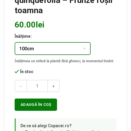
quinquefolia – Frunze roșii
toamna
60.00
lei
Înălțime
În stoc
Cantitate
ADAUGĂ ÎN COȘ