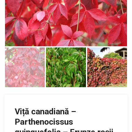
Viță canadiană –
Parthenocissus