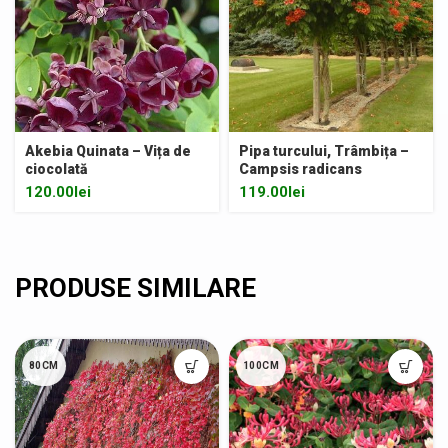
Akebia Quinata – Vița de
Pipa turcului, Trâmbița –
ciocolată
Campsis radicans
120.00
lei
119.00
lei
80CM
100CM