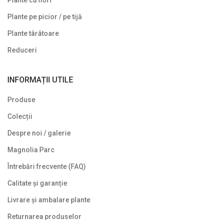
Gard viu veșnic verde
Plante pe picior / pe tijă
Ghivece de piatra
Plante târâtoare
Ierburi ornamentale
Reduceri
Izvoare de grădină
INFORMAȚII UTILE
Lavoare
Produse
Mobilier de grădină
Colecții
Noutăți
Despre noi / galerie
Plante agățătoare
Magnolia Parc
Plante columnare
Întrebări frecvente (FAQ)
Plante cu bobițe
Calitate și garanție
Livrare și ambalare plante
Plante cu flori
Returnarea produselor