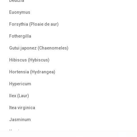
Deutzia
Euonymus
Forsythia (Ploaie de aur)
Fothergilla
Gutui japonez (Chaenomeles)
Hibiscus (Hybiscus)
Hortensia (Hydrangea)
Hypericum
Ilex (Laur)
Itea virginica
Jasminum
Kerria