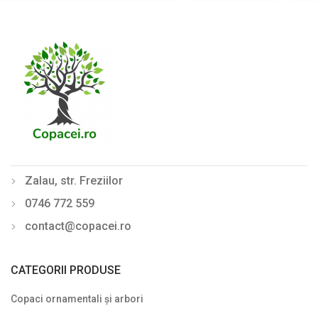
Laur englezesc (Prunus)
Lemn câinesc (Ligustrum)
Liliac de vară (Buddleja davidii)
Mahonia
Philadelphus (Lămâiță)
Photinia
Zalau, str. Freziilor
Physocarpus
0746 772 559
Pyracantha
contact@copacei.ro
Rhododendron - Azalee
Sălcioară (Elaeagnus)
CATEGORII PRODUSE
Soc (Sambucus)
Copaci ornamentali și arbori