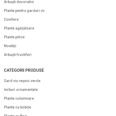
Spiraea (Cununiță)
Arbuști decorativi
Plante pentru garduri vii
Symphoricarpos
Conifere
Syringa (Liliac)
Plante agățătoare
Tamarix
Plante pitice
Trandafir (Rosa)
Noutăți
Viburnum (Călin)
Arbuști fructiferi
Weigela
CATEGORII PRODUSE
Yucca
Gard viu veșnic verde
Arbuști fructiferi
Ierburi ornamentale
Conifere
Plante columnare
Copaci ornamentali și arbori
Plante cu bobițe
Din nou pe stoc
Plante cu flori