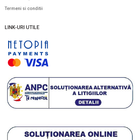
Plante cu frunze albastre/ argintii
Termeni si conditii
Plante cu frunze galbene/ portocalii
Plante cu frunze în două culori
LINK-URI UTILE
Plante cu frunze roșii
Plante cu frunze verzi
Plante cu frunze vișinii/bordo
Plante pe picior / pe tijă
Plante pentru garduri vii
Plante pentru stâncării
Plante pitice
Plante pletoase, pendulare
Plante târâtoare