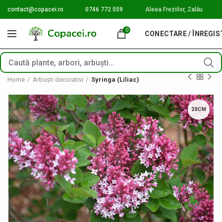
contact@copacei.ro
0746 772 559
Aleea Freziilor, Zalău
0
CONECTARE / ÎNREGI
Home
Arbuști decorativi
Syringa (Liliac)
20CM